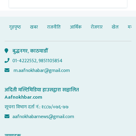
गृहपृष्‍ठ
खबर
राजनीति
आर्थिक
रोजगार
खेल
मनोर
बुद्धनगर, काठमाडौँ
01-4222552, 9851105854
m.aafnokhabar@gmail.com
अदिती मल्टिमिडिया हाउसद्वारा सञ्चालित
Aafnokhbar.com
सूचना विभाग दर्ता नं.: १८८७/०७६-७७
aafnokhabarnews@gmail.com