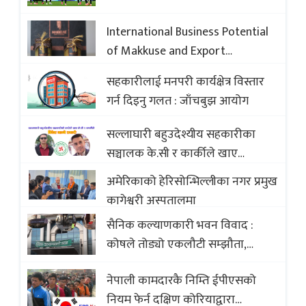
International Business Potential
of Makkuse and Export
Opportunities of Nepali Sweets
सहकारीलाई मनपरी कार्यक्षेत्र विस्तार
with Global Comparison to
गर्न दिइनु गलत : जाँचबुझ आयोग
Baklava
सल्लाघारी बहुउदेश्यीय सहकारीका
सञ्चालक के.सी र कार्कीले खाए
सदस्यको करोडौं बचत
अमेरिकाको हेरिसोन्भिल्लीका नगर प्रमुख
कागेश्वरी अस्पतालमा
सैनिक कल्याणकारी भवन विवाद :
कोषले तोड्यो एकलौटी सम्झौता,
व्यवसायी र निर्माण कम्पनी बिखलबन्दमा
नेपाली कामदारकै निम्ति ईपीएसको
(भिडियो)
नियम फेर्न दक्षिण कोरियाद्वारा