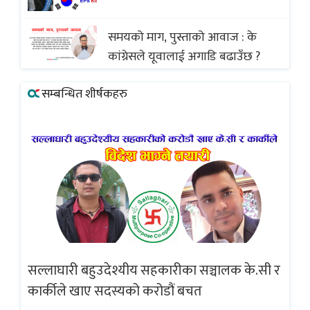
अस्वीकार
समयको माग, पुस्ताको आवाज : के
कांग्रेसले यूवालाई अगाडि बढाउँछ ?
सम्बन्धित शीर्षकहरु
सल्लाघारी बहुउदेश्यीय सहकारीका सञ्चालक के.सी र
गलत
ब्
कार्कीले खाए सदस्यको करोडौं बचत