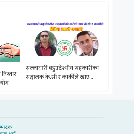
सल्लाघारी बहुउदेश्यीय सहकारीका
 विस्तार
ब्राजिल समू
सञ्चालक के.सी र कार्कीले खाए
आयोग
सदस्यको करोडौं बचत
म्पादक