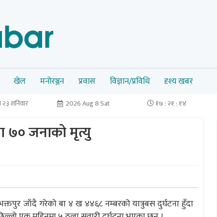
खेल
मनोरञ्जन
प्रवास
विज्ञान/प्रविधि
दृश्य खबर
 २३ शनिवार
2026 Aug 8 Sat
१७ : २१ : १४
 ७० जनाको मृत्यु
ुर जाँदै गरेको बा ४ ख ४४६८ नम्बरको यात्रुबस दुर्घटना हुँदा
पछिल्लो एक महिनमा ५ ठूला सवारी दुर्घटना भएका छन् ।