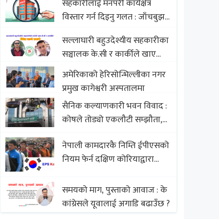
सहकारीलाई मनपरी कार्यक्षेत्र
Nepali Sweets with Global
विस्तार गर्न दिइनु गलत : जाँचबुझ
Comparison to Baklava
आयोग
सल्लाघारी बहुउदेश्यीय सहकारीका
सञ्चालक के.सी र कार्कीले खाए
सदस्यको करोडौं बचत
अमेरिकाको हेरिसोन्भिल्लीका नगर
प्रमुख कागेश्वरी अस्पतालमा
सैनिक कल्याणकारी भवन विवाद :
कोषले तोड्यो एकलौटी सम्झौता,
व्यवसायी र निर्माण कम्पनी
नेपाली कामदारकै निम्ति ईपीएसको
बिखलबन्दमा (भिडियो)
नियम फेर्न दक्षिण कोरियाद्वारा
अस्वीकार
समयको माग, पुस्ताको आवाज : के
कांग्रेसले यूवालाई अगाडि बढाउँछ ?