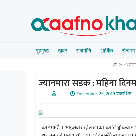
गृहपृष्‍ठ
खबर
राजनीति
आर्थिक
रोजगार
२०८३ साउन
ज्यानमारा सडक : महिना दिनमा
December 25, 2019 प्रकाशित
काठमाडौं । आइतबार दोलखाको कालिञ्चोकबाट भक्तप
१५ जनाको मृत्यु भयो । यो दुर्घटनासँगै नेपालमा 