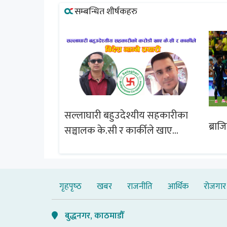
सम्बन्धित शीर्षकहरु
सल्लाघारी बहुउदेश्यीय सहकारीका
्षेत्र विस्तार
ब्राज
सञ्चालक के.सी र कार्कीले खाए
चबुझ आयोग
सदस्यको करोडौं बचत
गृहपृष्‍ठ
खबर
राजनीति
आर्थिक
रोजगार
बुद्धनगर, काठमाडौँ