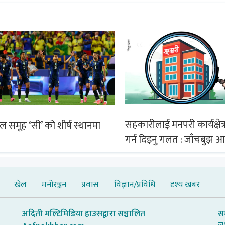
सहकारीलाई मनपरी कार्यक्षेत्र
िल समूह ‘सी’ को शीर्ष स्थानमा
गर्न दिइनु गलत : जाँचबुझ 
खेल
मनोरञ्जन
प्रवास
विज्ञान/प्रविधि
दृश्य खबर
अदिती मल्टिमिडिया हाउसद्वारा सञ्चालित
स