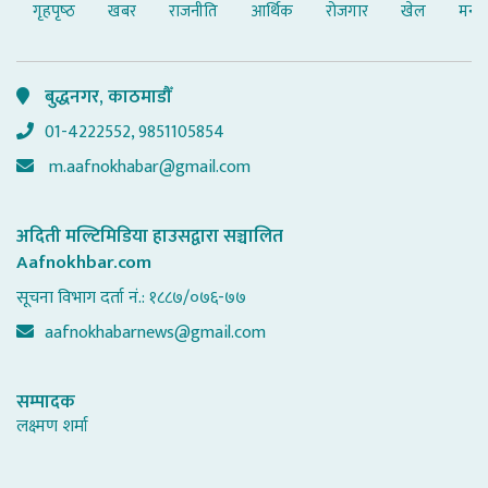
गृहपृष्‍ठ
खबर
राजनीति
आर्थिक
रोजगार
खेल
मनोर
बुद्धनगर, काठमाडौँ
01-4222552, 9851105854
m.aafnokhabar@gmail.com
अदिती मल्टिमिडिया हाउसद्वारा सञ्चालित
Aafnokhbar.com
सूचना विभाग दर्ता नं.: १८८७/०७६-७७
aafnokhabarnews@gmail.com
सम्पादक
लक्ष्मण शर्मा