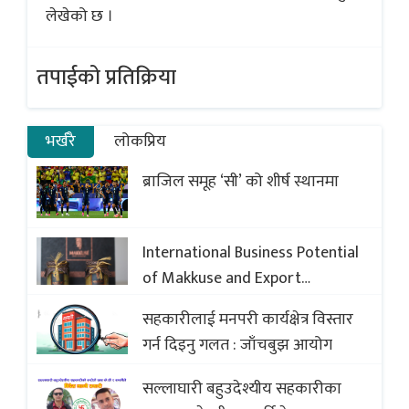
लेखेको छ ।
तपाईको प्रतिक्रिया
भर्खरै
लोकप्रिय
ब्राजिल समूह ‘सी’ को शीर्ष स्थानमा
International Business Potential
of Makkuse and Export
Opportunities of Nepali Sweets
सहकारीलाई मनपरी कार्यक्षेत्र विस्तार
with Global Comparison to
गर्न दिइनु गलत : जाँचबुझ आयोग
Baklava
सल्लाघारी बहुउदेश्यीय सहकारीका