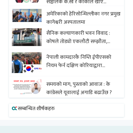
सञ्चालक के.सी र कार्कीले खाए
सदस्यको करोडौं बचत
अमेरिकाको हेरिसोन्भिल्लीका नगर प्रमुख
कागेश्वरी अस्पतालमा
सैनिक कल्याणकारी भवन विवाद :
कोषले तोड्यो एकलौटी सम्झौता,
व्यवसायी र निर्माण कम्पनी बिखलबन्दमा
नेपाली कामदारकै निम्ति ईपीएसको
(भिडियो)
नियम फेर्न दक्षिण कोरियाद्वारा
अस्वीकार
समयको माग, पुस्ताको आवाज : के
कांग्रेसले यूवालाई अगाडि बढाउँछ ?
सम्बन्धित शीर्षकहरु