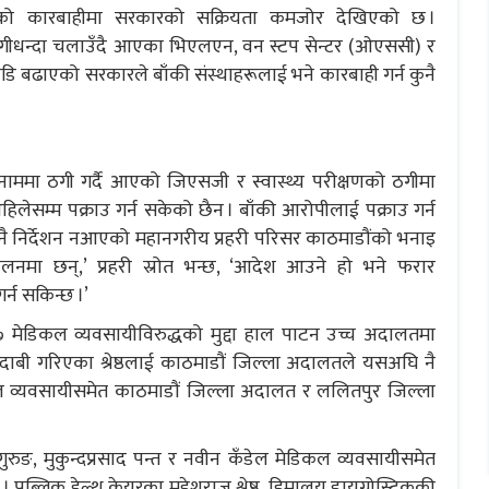
रुद्धको कारबाहीमा सरकारको सक्रियता कमजोर देखिएको छ ।
गीधन्दा चलाउँदै आएका भिएलएन, वन स्टप सेन्टर (ओएससी) र
ाडि बढाएको सरकारले बाँकी संस्थाहरूलाई भने कारबाही गर्न कुनै
 नाममा ठगी गर्दै आएको जिएसजी र स्वास्थ्य परीक्षणको ठगीमा
हिलेसम्म पक्राउ गर्न सकेको छैन । बाँकी आरोपीलाई पक्राउ गर्न
ट नै निर्देशन नआएको महानगरीय प्रहरी परिसर काठमाडौंको भनाइ
चालनमा छन्,’ प्रहरी स्रोत भन्छ, ‘आदेश आउने हो भने फरार
्न सकिन्छ ।’
 मेडिकल व्यवसायीविरुद्धको मुद्दा हाल पाटन उच्च अदालतमा
ाबी गरिएका श्रेष्ठलाई काठमाडौं जिल्ला अदालतले यसअघि नै
कल व्यवसायीसमेत काठमाडौं जिल्ला अदालत र ललितपुर जिल्ला
ुङ, मुकुन्दप्रसाद पन्त र नवीन कँडेल मेडिकल व्यवसायीसमेत
। पब्लिक हेल्थ केयरका महेशराज श्रेष्ठ, हिमालय डायग्नोस्टिककी