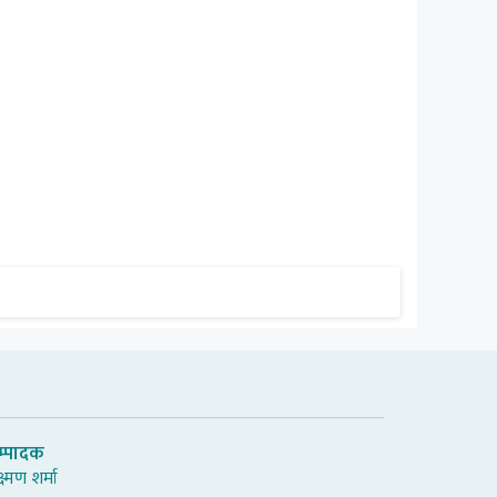
म्पादक
्ष्मण शर्मा