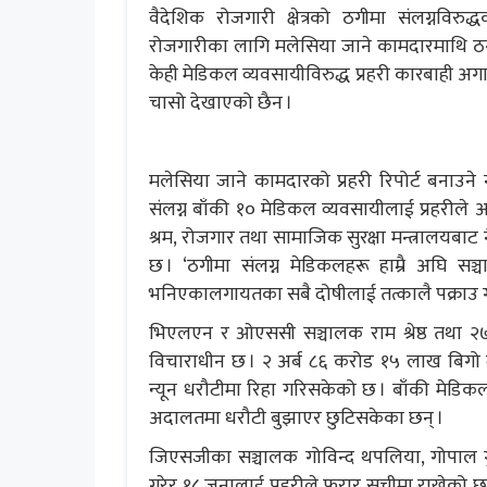
वैदेशिक रोजगारी क्षेत्रको ठगीमा संलग्नवि
रोजगारीका लागि मलेसिया जाने कामदारमाथि ठ
केही मेडिकल व्यवसायीविरुद्ध प्रहरी कारबाही अग
चासो देखाएको छैन ।
मलेसिया जाने कामदारको प्रहरी रिपोर्ट बनाउने
संलग्न बाँकी १० मेडिकल व्यवसायीलाई प्रहरीले अ
श्रम, रोजगार तथा सामाजिक सुरक्षा मन्त्रालयबा
छ । ‘ठगीमा संलग्न मेडिकलहरू हाम्रै अघि सञ्
भनिएकालगायतका सबै दोषीलाई तत्कालै पक्राउ गर
भिएलएन र ओएससी सञ्चालक राम श्रेष्ठ तथा २७
विचाराधीन छ । २ अर्ब ८६ करोड १५ लाख बिगो द
न्यून धरौटीमा रिहा गरिसकेको छ । बाँकी मेडि
अदालतमा धरौटी बुझाएर छुटिसकेका छन् ।
जिएसजीका सञ्चालक गोविन्द थपलिया, गोपाल गुर
गरेर १८ जनालाई प्रहरीले फरार सूचीमा राखेको छ 