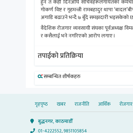
हुन त केही दिनअघि सचिवहरूलगायतका कर्मचारीह
गोकर्ण विष्ट र गृहमन्त्री रामबहादुर थापा ‘बादल’
अगाडि बढाउने भन्दै ७ बुँदे समझदारी भइसकेको छ
वैदेशिक रोजगार व्यवसायी संघका पूर्वअध्यक्ष
र कसैलाई भने नगरिएको आरोप लगाए ।
तपाईको प्रतिक्रिया
सम्बन्धित शीर्षकहरु
गृहपृष्‍ठ
खबर
राजनीति
आर्थिक
रोजगार
बुद्धनगर, काठमाडौँ
01-4222552, 9851105854