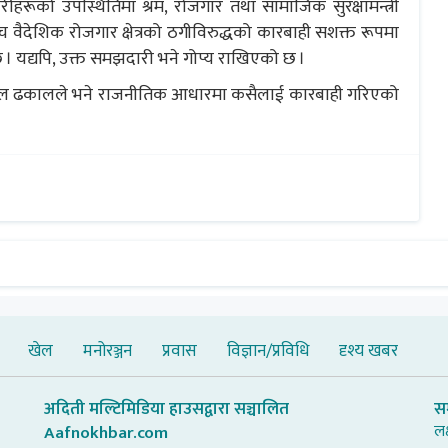
रूको उपस्थितिमा श्रम, रोजगार तथा सामाजिक सुरक्षामन्त्री
बीच वैदेशिक रोजगार क्षेत्रको ठगीविरुद्धको कारबाही सशक्त रूपमा
 । यद्यपि, उक्त समझदारी भने गोप्य राखिएको छ ।
 विमल ढकालले भने राजनीतिक आधारमा कसैलाई कारबाही गरिएको
खेल
मनोरञ्जन
प्रवास
विज्ञान/प्रविधि
दृश्य खबर
अदिती मल्टिमिडिया हाउसद्वारा सञ्चालित
स
लक
Aafnokhbar.com