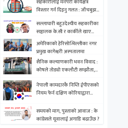
सहकारीलाई मनपरी कार्यक्षेत्र
Nepali Sweets with Global
विस्तार गर्न दिइनु गलत : जाँचबुझ
Comparison to Baklava
आयोग
सल्लाघारी बहुउदेश्यीय सहकारीका
सञ्चालक के.सी र कार्कीले खाए
सदस्यको करोडौं बचत
अमेरिकाको हेरिसोन्भिल्लीका नगर
प्रमुख कागेश्वरी अस्पतालमा
सैनिक कल्याणकारी भवन विवाद :
कोषले तोड्यो एकलौटी सम्झौता,
व्यवसायी र निर्माण कम्पनी
नेपाली कामदारकै निम्ति ईपीएसको
बिखलबन्दमा (भिडियो)
नियम फेर्न दक्षिण कोरियाद्वारा
अस्वीकार
समयको माग, पुस्ताको आवाज : के
कांग्रेसले यूवालाई अगाडि बढाउँछ ?