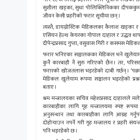
सुशीला खड्का, सुधा पोलिक्लिनिकका दीपककुमार
जीवन केसी प्रहरीको फरार सूचीमा छन् ।
त्यस्तै, डायग्नोस्टिक मेडिकलका कैलाश खड्का र 
एसियन हेल्थ केयरका गोपाल दाहाल र उद्धव थ
दीपेन्द्रप्रसाद गुप्ता, वसुवास गिरी र कसमस मेडि
फरार भनिएका सञ्चालकका मेडिकल भने खुलेयाम र
कुनै कारबाही नै सुरु गरिएको छैन । तर, परिसर
फरारको खोजतलास भइरहेको दाबी गर्छन् । ‘पक्राउ 
मेडिकल खुलेयाम रूपमा सञ्चालन भइरहेको प्रश
बताए ।
श्रम मन्त्रालयका सचिव महेशप्रसाद दाहालले म
कारबाहीका लागि गृह मन्त्रालयमा स्पष्ट रूपम
अनुसन्धान तथा कारबाहीका लागि आग्रह गर्नुपर
दोहोर्‍याउन नपर्ने गरी गृह मन्त्रालय र प्रहरी 
पनि भइरहेको छ ।