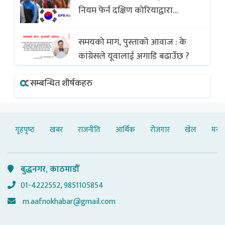
नियम फेर्न दक्षिण कोरियाद्वारा
अस्वीकार
समयको माग, पुस्ताको आवाज : के
कांग्रेसले यूवालाई अगाडि बढाउँछ ?
सम्बन्धित शीर्षकहरु
गृहपृष्‍ठ
खबर
राजनीति
आर्थिक
रोजगार
खेल
मनोर
बुद्धनगर, काठमाडौँ
01-4222552, 9851105854
m.aafnokhabar@gmail.com