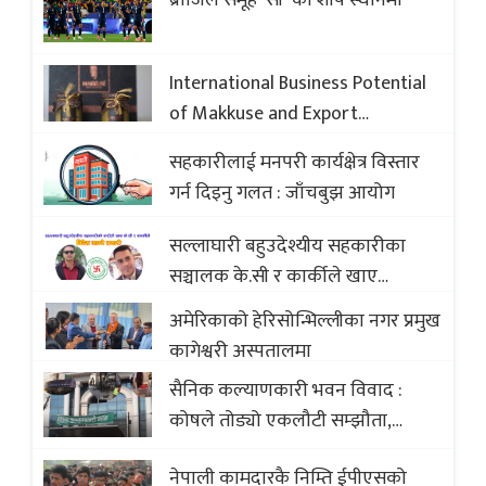
ब्राजिल समूह ‘सी’ को शीर्ष स्थानमा
International Business Potential
of Makkuse and Export
Opportunities of Nepali Sweets
सहकारीलाई मनपरी कार्यक्षेत्र विस्तार
with Global Comparison to
गर्न दिइनु गलत : जाँचबुझ आयोग
Baklava
सल्लाघारी बहुउदेश्यीय सहकारीका
सञ्चालक के.सी र कार्कीले खाए
सदस्यको करोडौं बचत
अमेरिकाको हेरिसोन्भिल्लीका नगर प्रमुख
कागेश्वरी अस्पतालमा
सैनिक कल्याणकारी भवन विवाद :
कोषले तोड्यो एकलौटी सम्झौता,
व्यवसायी र निर्माण कम्पनी बिखलबन्दमा
नेपाली कामदारकै निम्ति ईपीएसको
(भिडियो)