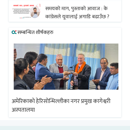
समयको माग, पुस्ताको आवाज : के
कांग्रेसले यूवालाई अगाडि बढाउँछ ?
सम्बन्धित शीर्षकहरु
अमेरिकाको हेरिसोन्भिल्लीका नगर प्रमुख कागेश्वरी
अम
अस्पतालमा
अस