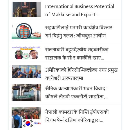
International Business Potential
of Makkuse and Export
Opportunities of Nepali Sweets
सहकारीलाई मनपरी कार्यक्षेत्र विस्तार
with Global Comparison to
गर्न दिइनु गलत : जाँचबुझ आयोग
Baklava
सल्लाघारी बहुउदेश्यीय सहकारीका
सञ्चालक के.सी र कार्कीले खाए
सदस्यको करोडौं बचत
अमेरिकाको हेरिसोन्भिल्लीका नगर प्रमुख
कागेश्वरी अस्पतालमा
सैनिक कल्याणकारी भवन विवाद :
कोषले तोड्यो एकलौटी सम्झौता,
व्यवसायी र निर्माण कम्पनी बिखलबन्दमा
नेपाली कामदारकै निम्ति ईपीएसको
(भिडियो)
नियम फेर्न दक्षिण कोरियाद्वारा
अस्वीकार