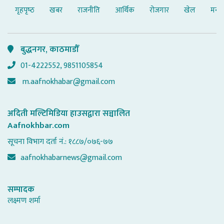
गृहपृष्‍ठ
खबर
राजनीति
आर्थिक
रोजगार
खेल
मनोर
बुद्धनगर, काठमाडौँ
01-4222552, 9851105854
m.aafnokhabar@gmail.com
अदिती मल्टिमिडिया हाउसद्वारा सञ्चालित
Aafnokhbar.com
सूचना विभाग दर्ता नं.: १८८७/०७६-७७
aafnokhabarnews@gmail.com
सम्पादक
लक्ष्मण शर्मा