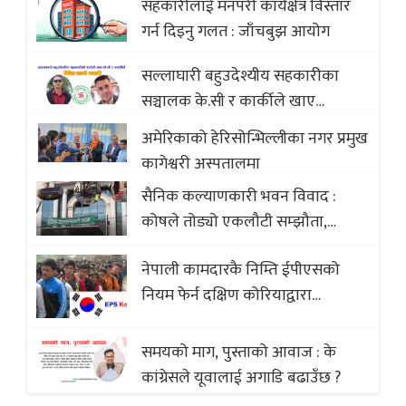
सहकारीलाई मनपरी कार्यक्षेत्र विस्तार
with Global Comparison to
गर्न दिइनु गलत : जाँचबुझ आयोग
Baklava
सल्लाघारी बहुउदेश्यीय सहकारीका
सञ्चालक के.सी र कार्कीले खाए
सदस्यको करोडौं बचत
अमेरिकाको हेरिसोन्भिल्लीका नगर प्रमुख
कागेश्वरी अस्पतालमा
सैनिक कल्याणकारी भवन विवाद :
कोषले तोड्यो एकलौटी सम्झौता,
व्यवसायी र निर्माण कम्पनी बिखलबन्दमा
नेपाली कामदारकै निम्ति ईपीएसको
(भिडियो)
नियम फेर्न दक्षिण कोरियाद्वारा
अस्वीकार
समयको माग, पुस्ताको आवाज : के
कांग्रेसले यूवालाई अगाडि बढाउँछ ?