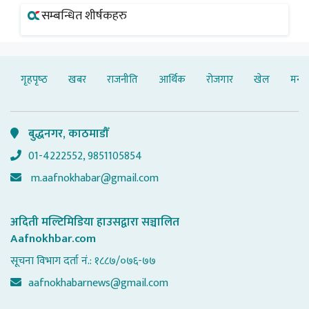
सम्बन्धित शीर्षकहरु
गृहपृष्‍ठ
खबर
राजनीति
आर्थिक
रोजगार
खेल
मनोर
बुद्धनगर, काठमाडौँ
01-4222552, 9851105854
m.aafnokhabar@gmail.com
अदिती मल्टिमिडिया हाउसद्वारा सञ्चालित
Aafnokhbar.com
सूचना विभाग दर्ता नं.: १८८७/०७६-७७
aafnokhabarnews@gmail.com