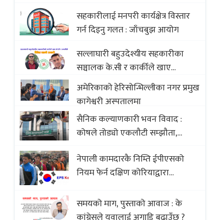
Opportunities of Nepali Sweets
सहकारीलाई मनपरी कार्यक्षेत्र विस्तार
with Global Comparison to
गर्न दिइनु गलत : जाँचबुझ आयोग
Baklava
सल्लाघारी बहुउदेश्यीय सहकारीका
सञ्चालक के.सी र कार्कीले खाए
सदस्यको करोडौं बचत
अमेरिकाको हेरिसोन्भिल्लीका नगर प्रमुख
कागेश्वरी अस्पतालमा
सैनिक कल्याणकारी भवन विवाद :
कोषले तोड्यो एकलौटी सम्झौता,
व्यवसायी र निर्माण कम्पनी बिखलबन्दमा
नेपाली कामदारकै निम्ति ईपीएसको
(भिडियो)
नियम फेर्न दक्षिण कोरियाद्वारा
अस्वीकार
समयको माग, पुस्ताको आवाज : के
कांग्रेसले यूवालाई अगाडि बढाउँछ ?