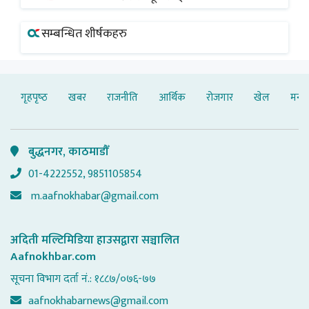
सम्बन्धित शीर्षकहरु
गृहपृष्‍ठ
खबर
राजनीति
आर्थिक
रोजगार
खेल
मनोर
बुद्धनगर, काठमाडौँ
01-4222552, 9851105854
m.aafnokhabar@gmail.com
अदिती मल्टिमिडिया हाउसद्वारा सञ्चालित
Aafnokhbar.com
सूचना विभाग दर्ता नं.: १८८७/०७६-७७
aafnokhabarnews@gmail.com