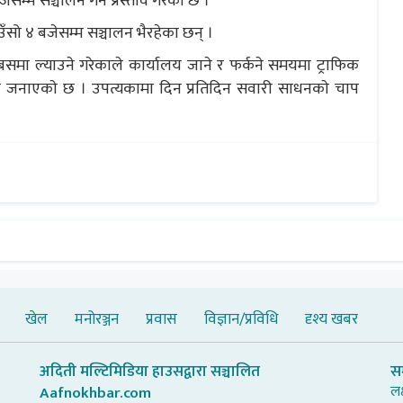
ेसम्म सञ्चालन गर्न प्रस्ताव गरेको छ ।
ँसो ४ बजेसम्म सञ्चालन भैरहेका छन् ।
ट बसमा ल्याउने गरेकाले कार्यालय जाने र फर्कने समयमा ट्राफिक
हरीले जनाएकाे छ । उपत्यकामा दिन प्रतिदिन सवारी साधनकाे चाप
खेल
मनोरञ्जन
प्रवास
विज्ञान/प्रविधि
दृश्य खबर
अदिती मल्टिमिडिया हाउसद्वारा सञ्चालित
स
लक
Aafnokhbar.com