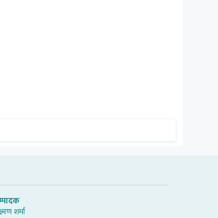
म्पादक
्ष्मण शर्मा