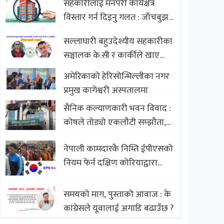
सहकारीलाई मनपरी कार्यक्षेत्र
Nepali Sweets with Global
विस्तार गर्न दिइनु गलत : जाँचबुझ
Comparison to Baklava
आयोग
सल्लाघारी बहुउदेश्यीय सहकारीका
सञ्चालक के.सी र कार्कीले खाए
सदस्यको करोडौं बचत
अमेरिकाको हेरिसोन्भिल्लीका नगर
प्रमुख कागेश्वरी अस्पतालमा
सैनिक कल्याणकारी भवन विवाद :
कोषले तोड्यो एकलौटी सम्झौता,
व्यवसायी र निर्माण कम्पनी
नेपाली कामदारकै निम्ति ईपीएसको
बिखलबन्दमा (भिडियो)
नियम फेर्न दक्षिण कोरियाद्वारा
अस्वीकार
समयको माग, पुस्ताको आवाज : के
कांग्रेसले यूवालाई अगाडि बढाउँछ ?