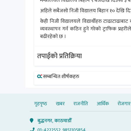
मन्त्रालयले विद्यालय बिहान ९ बजेदेखि दिउँसो ३ बज
अहिले सबैजसो निजी विद्यालय बिहान १० देखि दिउ
केही निजी विद्यालयले विद्यार्थीहरु टाढाटाढाबा
व्यवस्थापन गर्न कठिन हुने गरेकाे ट्राफिक प्र
बढीरहेकाे छ ।
तपाईको प्रतिक्रिया
सम्बन्धित शीर्षकहरु
गृहपृष्‍ठ
खबर
राजनीति
आर्थिक
रोजगार
बुद्धनगर, काठमाडौँ
01-4222552, 9851105854