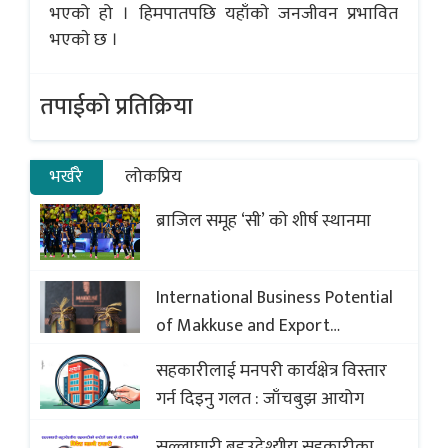
भएको हो । हिमपातपछि यहाँकाे जनजीवन प्रभावित
भएकाे छ ।
तपाईको प्रतिक्रिया
भर्खरै
लोकप्रिय
ब्राजिल समूह ‘सी’ को शीर्ष स्थानमा
International Business Potential
of Makkuse and Export
Opportunities of Nepali Sweets
सहकारीलाई मनपरी कार्यक्षेत्र विस्तार
with Global Comparison to
गर्न दिइनु गलत : जाँचबुझ आयोग
Baklava
सल्लाघारी बहुउदेश्यीय सहकारीका