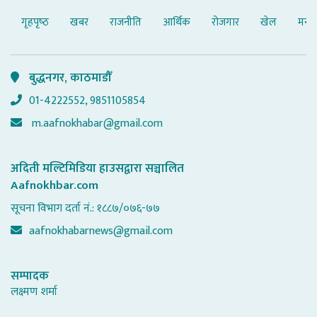
गृहपृष्‍ठ
खबर
राजनीति
आर्थिक
रोजगार
खेल
मनोर
बुद्धनगर, काठमाडौँ
01-4222552, 9851105854
m.aafnokhabar@gmail.com
अदिती मल्टिमिडिया हाउसद्वारा सञ्चालित
Aafnokhbar.com
सूचना विभाग दर्ता नं.: १८८७/०७६-७७
aafnokhabarnews@gmail.com
सम्पादक
लक्ष्मण शर्मा