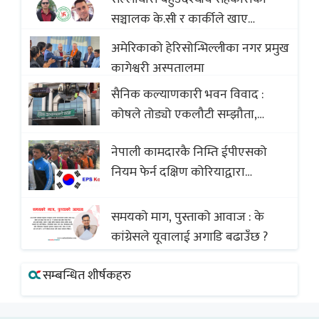
सञ्चालक के.सी र कार्कीले खाए
सदस्यको करोडौं बचत
अमेरिकाको हेरिसोन्भिल्लीका नगर प्रमुख
कागेश्वरी अस्पतालमा
सैनिक कल्याणकारी भवन विवाद :
कोषले तोड्यो एकलौटी सम्झौता,
व्यवसायी र निर्माण कम्पनी बिखलबन्दमा
नेपाली कामदारकै निम्ति ईपीएसको
(भिडियो)
नियम फेर्न दक्षिण कोरियाद्वारा
अस्वीकार
समयको माग, पुस्ताको आवाज : के
कांग्रेसले यूवालाई अगाडि बढाउँछ ?
सम्बन्धित शीर्षकहरु