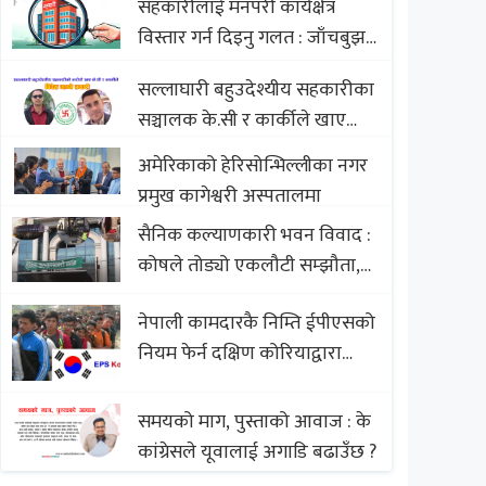
सहकारीलाई मनपरी कार्यक्षेत्र
Nepali Sweets with Global
विस्तार गर्न दिइनु गलत : जाँचबुझ
Comparison to Baklava
आयोग
सल्लाघारी बहुउदेश्यीय सहकारीका
सञ्चालक के.सी र कार्कीले खाए
सदस्यको करोडौं बचत
अमेरिकाको हेरिसोन्भिल्लीका नगर
प्रमुख कागेश्वरी अस्पतालमा
सैनिक कल्याणकारी भवन विवाद :
कोषले तोड्यो एकलौटी सम्झौता,
व्यवसायी र निर्माण कम्पनी
नेपाली कामदारकै निम्ति ईपीएसको
बिखलबन्दमा (भिडियो)
नियम फेर्न दक्षिण कोरियाद्वारा
अस्वीकार
समयको माग, पुस्ताको आवाज : के
कांग्रेसले यूवालाई अगाडि बढाउँछ ?