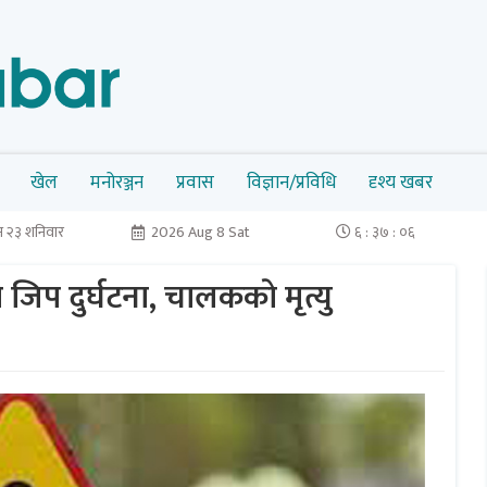
खेल
मनोरञ्जन
प्रवास
विज्ञान/प्रविधि
दृश्य खबर
 २३ शनिवार
2026 Aug 8 Sat
६ : ३७ : ०६
 जिप दुर्घटना, चालककाे मृत्यु