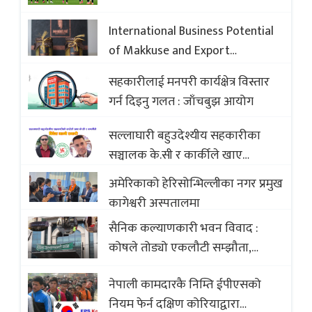
International Business Potential
of Makkuse and Export
Opportunities of Nepali Sweets
सहकारीलाई मनपरी कार्यक्षेत्र विस्तार
with Global Comparison to
गर्न दिइनु गलत : जाँचबुझ आयोग
Baklava
सल्लाघारी बहुउदेश्यीय सहकारीका
सञ्चालक के.सी र कार्कीले खाए
सदस्यको करोडौं बचत
अमेरिकाको हेरिसोन्भिल्लीका नगर प्रमुख
कागेश्वरी अस्पतालमा
सैनिक कल्याणकारी भवन विवाद :
कोषले तोड्यो एकलौटी सम्झौता,
व्यवसायी र निर्माण कम्पनी बिखलबन्दमा
नेपाली कामदारकै निम्ति ईपीएसको
(भिडियो)
नियम फेर्न दक्षिण कोरियाद्वारा