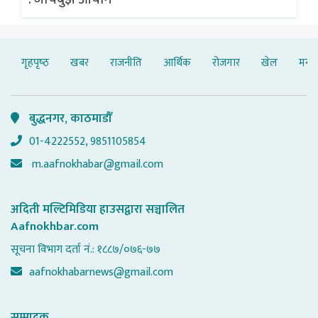
गृहपृष्‍ठ
खबर
राजनीति
आर्थिक
रोजगार
खेल
मनोर
बुद्धनगर, काठमाडौँ
01-4222552, 9851105854
m.aafnokhabar@gmail.com
अदिती मल्टिमिडिया हाउसद्वारा सञ्चालित
Aafnokhbar.com
सूचना विभाग दर्ता नं.: १८८७/०७६-७७
aafnokhabarnews@gmail.com
सम्पादक