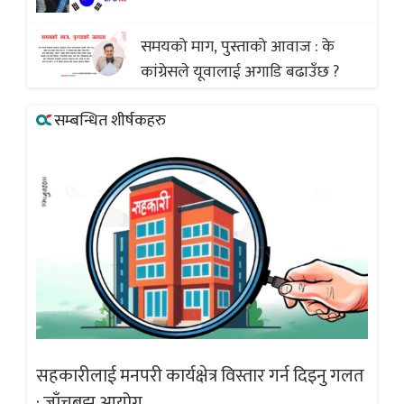
अस्वीकार
समयको माग, पुस्ताको आवाज : के
कांग्रेसले यूवालाई अगाडि बढाउँछ ?
सम्बन्धित शीर्षकहरु
गलत
सहकारीलाई मनपरी कार्यक्षेत्र विस्तार गर्न दिइनु गलत
सह
: जाँचबुझ आयोग
: 