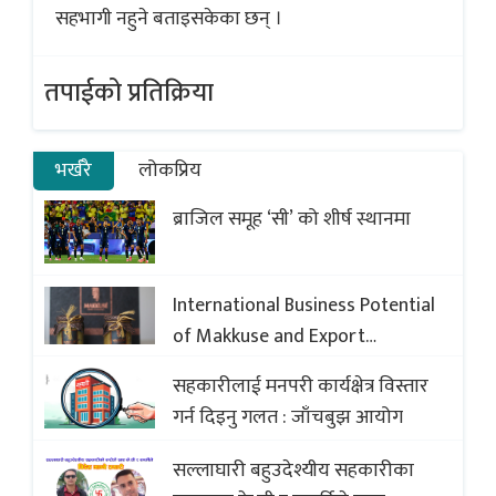
सहभागी नहुने बताइसकेका छन् ।
तपाईको प्रतिक्रिया
भर्खरै
लोकप्रिय
ब्राजिल समूह ‘सी’ को शीर्ष स्थानमा
International Business Potential
of Makkuse and Export
Opportunities of Nepali Sweets
सहकारीलाई मनपरी कार्यक्षेत्र विस्तार
with Global Comparison to
गर्न दिइनु गलत : जाँचबुझ आयोग
Baklava
सल्लाघारी बहुउदेश्यीय सहकारीका