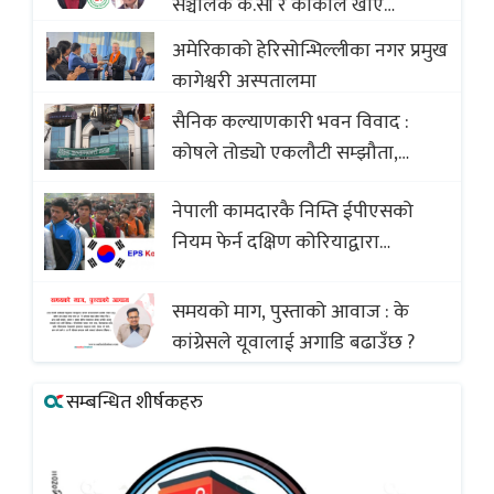
सञ्चालक के.सी र कार्कीले खाए
सदस्यको करोडौं बचत
अमेरिकाको हेरिसोन्भिल्लीका नगर प्रमुख
कागेश्वरी अस्पतालमा
सैनिक कल्याणकारी भवन विवाद :
कोषले तोड्यो एकलौटी सम्झौता,
व्यवसायी र निर्माण कम्पनी बिखलबन्दमा
नेपाली कामदारकै निम्ति ईपीएसको
(भिडियो)
नियम फेर्न दक्षिण कोरियाद्वारा
अस्वीकार
समयको माग, पुस्ताको आवाज : के
कांग्रेसले यूवालाई अगाडि बढाउँछ ?
सम्बन्धित शीर्षकहरु