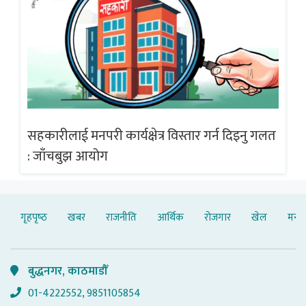
गलत
सहकारीलाई मनपरी कार्यक्षेत्र विस्तार गर्न दिइनु गलत
सह
: जाँचबुझ आयोग
: 
गृहपृष्‍ठ
खबर
राजनीति
आर्थिक
रोजगार
खेल
मनोर
बुद्धनगर, काठमाडौँ
01-4222552, 9851105854