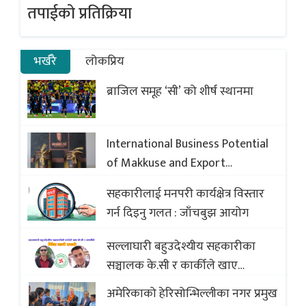
तपाईको प्रतिक्रिया
भर्खरै
लोकप्रिय
ब्राजिल समूह ‘सी’ को शीर्ष स्थानमा
International Business Potential
of Makkuse and Export
Opportunities of Nepali Sweets
सहकारीलाई मनपरी कार्यक्षेत्र विस्तार
with Global Comparison to
गर्न दिइनु गलत : जाँचबुझ आयोग
Baklava
सल्लाघारी बहुउदेश्यीय सहकारीका
सञ्चालक के.सी र कार्कीले खाए
सदस्यको करोडौं बचत
अमेरिकाको हेरिसोन्भिल्लीका नगर प्रमुख