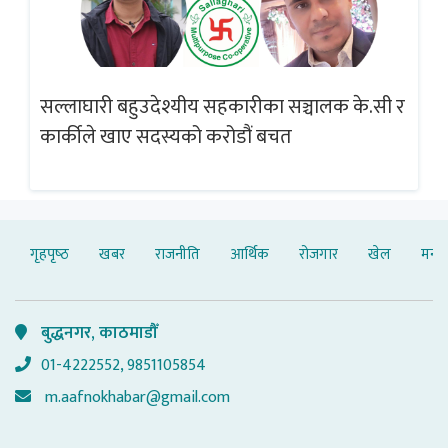
सल्लाघारी बहुउदेश्यीय सहकारीका सञ्चालक के.सी र
गलत
ब्
कार्कीले खाए सदस्यको करोडौं बचत
गृहपृष्‍ठ
खबर
राजनीति
आर्थिक
रोजगार
खेल
मनोर
बुद्धनगर, काठमाडौँ
01-4222552, 9851105854
m.aafnokhabar@gmail.com