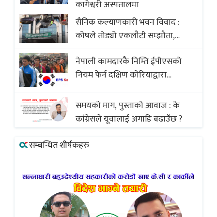
कागेश्वरी अस्पतालमा
सैनिक कल्याणकारी भवन विवाद :
कोषले तोड्यो एकलौटी सम्झौता,
व्यवसायी र निर्माण कम्पनी बिखलबन्दमा
नेपाली कामदारकै निम्ति ईपीएसको
(भिडियो)
नियम फेर्न दक्षिण कोरियाद्वारा
अस्वीकार
समयको माग, पुस्ताको आवाज : के
कांग्रेसले यूवालाई अगाडि बढाउँछ ?
सम्बन्धित शीर्षकहरु