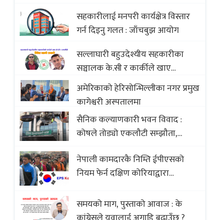
Opportunities of Nepali Sweets
सहकारीलाई मनपरी कार्यक्षेत्र विस्तार
with Global Comparison to
गर्न दिइनु गलत : जाँचबुझ आयोग
Baklava
सल्लाघारी बहुउदेश्यीय सहकारीका
सञ्चालक के.सी र कार्कीले खाए
सदस्यको करोडौं बचत
अमेरिकाको हेरिसोन्भिल्लीका नगर प्रमुख
कागेश्वरी अस्पतालमा
सैनिक कल्याणकारी भवन विवाद :
कोषले तोड्यो एकलौटी सम्झौता,
व्यवसायी र निर्माण कम्पनी बिखलबन्दमा
नेपाली कामदारकै निम्ति ईपीएसको
(भिडियो)
नियम फेर्न दक्षिण कोरियाद्वारा
अस्वीकार
समयको माग, पुस्ताको आवाज : के
कांग्रेसले यूवालाई अगाडि बढाउँछ ?