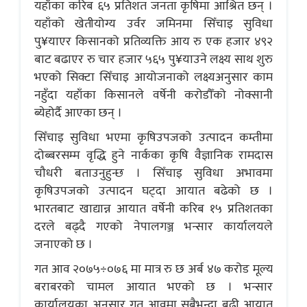
यहाँका करिब ६५ प्रतिशत जनता कृषिमा आश्रित छन् ।
यहाँको खेतीयोग्य उर्वर जमिनमा सिँचाइ सुविधा
पु¥याएर किसानको प्रतिव्यक्ति आय रु एक हजार ४९२
बाट बढाएर रु चार हजार ५६५ पु¥याउने लक्ष्य साथ शुरु
भएको सिक्टा सिँचाइ आयोजनाको लक्ष्यअनुसार काम
नहुँदा यहाँका किसानले वर्षेनी करोडौँको नोक्सानी
ब्येहोर्दै आएका छन् ।
सिँचाइ सुविधा भएमा कृषिउपजको उत्पादन कम्तीमा
दोब्बरसम्म वृद्धि हुने नार्कका कृषि वैज्ञानिक रामदास
चौधरी बताउनुहुन्छ । सिँचाइ सुविधा अभावमा
कृषिउपजको उत्पादन घट्दा आयात बढेको छ ।
भारतबाट खाद्यान्न आयात वर्षेनी करिब १५ प्रतिशतका
दरले बढ्दै गएको नेपालगञ्ज भन्सार कार्यालयले
जनाएको छ ।
गत आव २०७५÷०७६ मा मात्र रु छ अर्ब ४७ करोड मूल्य
बराबरको चामल आयात भएको छ । भन्सार
कार्यालयका अनुसार गत आवमा सबैभन्दा बढी आयात