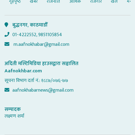
गृहपृष्‍ठ
खबर
राजनीति
आर्थिक
रोजगार
खेल
मनोर
बुद्धनगर, काठमाडौँ
01-4222552, 9851105854
m.aafnokhabar@gmail.com
अदिती मल्टिमिडिया हाउसद्वारा सञ्चालित
Aafnokhbar.com
सूचना विभाग दर्ता नं.: १८८७/०७६-७७
aafnokhabarnews@gmail.com
सम्पादक
लक्ष्मण शर्मा