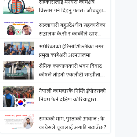
सहकारीलाई मनपरी कार्यक्षेत्र
Nepali Sweets with Global
विस्तार गर्न दिइनु गलत : जाँचबुझ
Comparison to Baklava
आयोग
सल्लाघारी बहुउदेश्यीय सहकारीका
सञ्चालक के.सी र कार्कीले खाए
सदस्यको करोडौं बचत
अमेरिकाको हेरिसोन्भिल्लीका नगर
प्रमुख कागेश्वरी अस्पतालमा
सैनिक कल्याणकारी भवन विवाद :
कोषले तोड्यो एकलौटी सम्झौता,
व्यवसायी र निर्माण कम्पनी
नेपाली कामदारकै निम्ति ईपीएसको
बिखलबन्दमा (भिडियो)
नियम फेर्न दक्षिण कोरियाद्वारा
अस्वीकार
समयको माग, पुस्ताको आवाज : के
कांग्रेसले यूवालाई अगाडि बढाउँछ ?