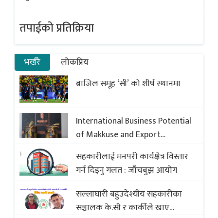
तपाईको प्रतिक्रिया
भर्खरै
लोकप्रिय
ब्राजिल समूह ‘सी’ को शीर्ष स्थानमा
International Business Potential
of Makkuse and Export
Opportunities of Nepali Sweets
सहकारीलाई मनपरी कार्यक्षेत्र विस्तार
with Global Comparison to
गर्न दिइनु गलत : जाँचबुझ आयोग
Baklava
सल्लाघारी बहुउदेश्यीय सहकारीका
सञ्चालक के.सी र कार्कीले खाए