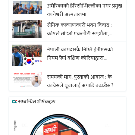
सदस्यको करोडौं बचत
अमेरिकाको हेरिसोन्भिल्लीका नगर प्रमुख
कागेश्वरी अस्पतालमा
सैनिक कल्याणकारी भवन विवाद :
कोषले तोड्यो एकलौटी सम्झौता,
व्यवसायी र निर्माण कम्पनी बिखलबन्दमा
नेपाली कामदारकै निम्ति ईपीएसको
(भिडियो)
नियम फेर्न दक्षिण कोरियाद्वारा
अस्वीकार
समयको माग, पुस्ताको आवाज : के
कांग्रेसले यूवालाई अगाडि बढाउँछ ?
सम्बन्धित शीर्षकहरु