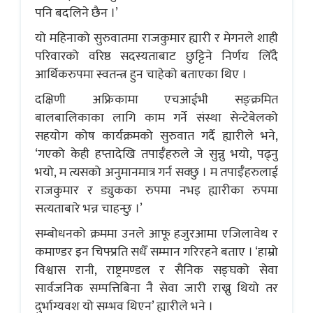
पनि बदलिने छैन ।’
यो महिनाको सुरुवातमा राजकुमार ह्यारी र मेगनले शाही
परिवारको वरिष्ठ सदस्यताबाट छुट्टिने निर्णय लिँदै
आर्थिकरुपमा स्वतन्त्र हुन चाहेको बताएका थिए ।
दक्षिणी अफ्रिकामा एचआईभी सङ्क्रमित
बालबालिकाका लागि काम गर्ने संस्था सेन्टेबेलको
सहयोग कोष कार्यक्रमको सुरुवात गर्दै ह्यारीले भने,
‘गएको केही हप्तादेखि तपाईँहरुले जे सुन्नु भयो, पढ्नु
भयो, म त्यसको अनुमानमात्र गर्न सक्छु । म तपाईँहरुलाई
राजकुमार र ड्युकका रुपमा नभइ ह्यारीका रुपमा
सत्यताबारे भन्न चाहन्छु ।’
सम्बोधनको क्रममा उनले आफू हजुरआमा एजिलावेथ र
कमाण्डर इन चिफ्प्रति सधैँ सम्मान गरिरहने बताए । ‘हाम्रो
विश्वास रानी, राष्ट्रमण्डल र सैनिक सङ्घको सेवा
सार्वजनिक सम्पत्तिबिना नै सेवा जारी राख्नु थियो तर
दुर्भाग्यवश यो सम्भव थिएन’ ह्यारीले भने ।