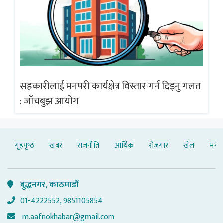
गलत
सहकारीलाई मनपरी कार्यक्षेत्र विस्तार गर्न दिइनु गलत
सह
: जाँचबुझ आयोग
: 
गृहपृष्‍ठ
खबर
राजनीति
आर्थिक
रोजगार
खेल
मनोर
बुद्धनगर, काठमाडौँ
01-4222552, 9851105854
m.aafnokhabar@gmail.com