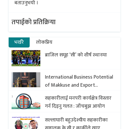
बताउनुभयो ।
तपाईको प्रतिक्रिया
भर्खरै
लोकप्रिय
ब्राजिल समूह ‘सी’ को शीर्ष स्थानमा
International Business Potential
of Makkuse and Export
Opportunities of Nepali Sweets
सहकारीलाई मनपरी कार्यक्षेत्र विस्तार
with Global Comparison to
गर्न दिइनु गलत : जाँचबुझ आयोग
Baklava
सल्लाघारी बहुउदेश्यीय सहकारीका
सञ्चालक के.सी र कार्कीले खाए