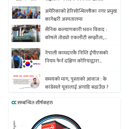
सदस्यको करोडौं बचत
अमेरिकाको हेरिसोन्भिल्लीका नगर प्रमुख
कागेश्वरी अस्पतालमा
सैनिक कल्याणकारी भवन विवाद :
कोषले तोड्यो एकलौटी सम्झौता,
व्यवसायी र निर्माण कम्पनी बिखलबन्दमा
नेपाली कामदारकै निम्ति ईपीएसको
(भिडियो)
नियम फेर्न दक्षिण कोरियाद्वारा
अस्वीकार
समयको माग, पुस्ताको आवाज : के
कांग्रेसले यूवालाई अगाडि बढाउँछ ?
सम्बन्धित शीर्षकहरु