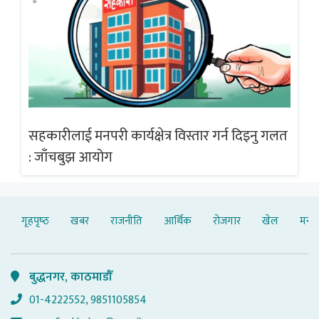
गलत
सहकारीलाई मनपरी कार्यक्षेत्र विस्तार गर्न दिइनु गलत
सह
: जाँचबुझ आयोग
: 
गृहपृष्‍ठ
खबर
राजनीति
आर्थिक
रोजगार
खेल
मनोर
बुद्धनगर, काठमाडौँ
01-4222552, 9851105854