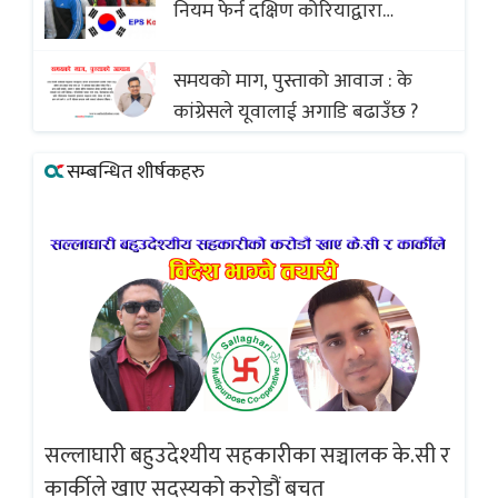
नियम फेर्न दक्षिण कोरियाद्वारा
अस्वीकार
समयको माग, पुस्ताको आवाज : के
कांग्रेसले यूवालाई अगाडि बढाउँछ ?
सम्बन्धित शीर्षकहरु
सल्लाघारी बहुउदेश्यीय सहकारीका सञ्चालक के.सी र
गलत
ब्
कार्कीले खाए सदस्यको करोडौं बचत