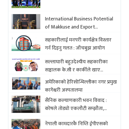
International Business Potential
of Makkuse and Export
Opportunities of Nepali Sweets
सहकारीलाई मनपरी कार्यक्षेत्र विस्तार
with Global Comparison to
गर्न दिइनु गलत : जाँचबुझ आयोग
Baklava
सल्लाघारी बहुउदेश्यीय सहकारीका
सञ्चालक के.सी र कार्कीले खाए
सदस्यको करोडौं बचत
अमेरिकाको हेरिसोन्भिल्लीका नगर प्रमुख
कागेश्वरी अस्पतालमा
सैनिक कल्याणकारी भवन विवाद :
कोषले तोड्यो एकलौटी सम्झौता,
व्यवसायी र निर्माण कम्पनी बिखलबन्दमा
नेपाली कामदारकै निम्ति ईपीएसको
(भिडियो)