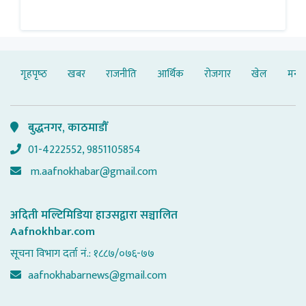
गृहपृष्‍ठ
खबर
राजनीति
आर्थिक
रोजगार
खेल
मनोर
बुद्धनगर, काठमाडौँ
01-4222552, 9851105854
m.aafnokhabar@gmail.com
अदिती मल्टिमिडिया हाउसद्वारा सञ्चालित
Aafnokhbar.com
सूचना विभाग दर्ता नं.: १८८७/०७६-७७
aafnokhabarnews@gmail.com