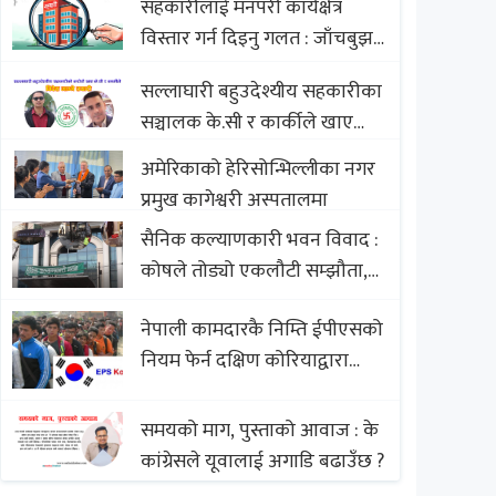
सहकारीलाई मनपरी कार्यक्षेत्र
Nepali Sweets with Global
विस्तार गर्न दिइनु गलत : जाँचबुझ
Comparison to Baklava
आयोग
सल्लाघारी बहुउदेश्यीय सहकारीका
सञ्चालक के.सी र कार्कीले खाए
सदस्यको करोडौं बचत
अमेरिकाको हेरिसोन्भिल्लीका नगर
प्रमुख कागेश्वरी अस्पतालमा
सैनिक कल्याणकारी भवन विवाद :
कोषले तोड्यो एकलौटी सम्झौता,
व्यवसायी र निर्माण कम्पनी
नेपाली कामदारकै निम्ति ईपीएसको
बिखलबन्दमा (भिडियो)
नियम फेर्न दक्षिण कोरियाद्वारा
अस्वीकार
समयको माग, पुस्ताको आवाज : के
कांग्रेसले यूवालाई अगाडि बढाउँछ ?