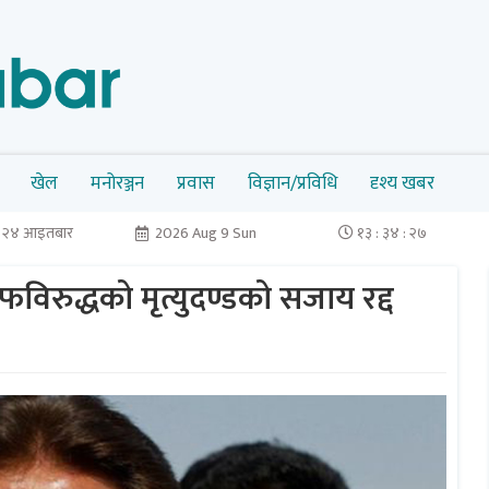
खेल
मनोरञ्जन
प्रवास
विज्ञान/प्रविधि
दृश्य खबर
न २४ आइतबार
2026 Aug 9 Sun
१३ : ३४ : २८
र्रफविरुद्धको मृत्युदण्डको सजाय रद्द