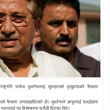
ाष्ट्रपति परवेज मुशर्रफलाई सुनाइएको मृत्युदण्डको फैसला
लतले फैसला उल्ट्याइदिएको हो। मुशर्रफले आफूलाई देशद्रोहमा
को गठनलाई गत डिसेम्बरमा चुनौती दिएका थिए।