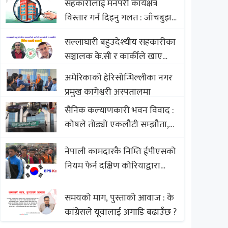
सहकारीलाई मनपरी कार्यक्षेत्र
Nepali Sweets with Global
विस्तार गर्न दिइनु गलत : जाँचबुझ
Comparison to Baklava
आयोग
सल्लाघारी बहुउदेश्यीय सहकारीका
सञ्चालक के.सी र कार्कीले खाए
सदस्यको करोडौं बचत
अमेरिकाको हेरिसोन्भिल्लीका नगर
प्रमुख कागेश्वरी अस्पतालमा
सैनिक कल्याणकारी भवन विवाद :
कोषले तोड्यो एकलौटी सम्झौता,
व्यवसायी र निर्माण कम्पनी
नेपाली कामदारकै निम्ति ईपीएसको
बिखलबन्दमा (भिडियो)
नियम फेर्न दक्षिण कोरियाद्वारा
अस्वीकार
समयको माग, पुस्ताको आवाज : के
कांग्रेसले यूवालाई अगाडि बढाउँछ ?