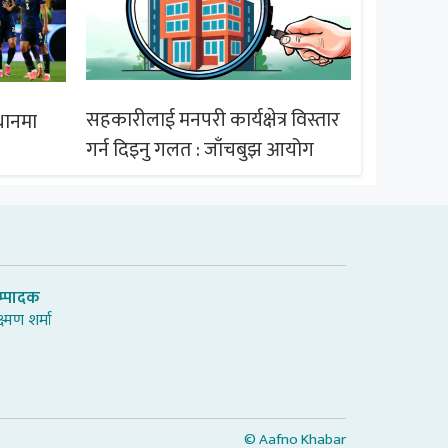
सल्लाघारी
सहकारीलाई मनपरी कार्यक्षेत्र विस्तार
्थानमा
सञ्चालक के
गर्न दिइनु गलत : जाँचबुझ आयोग
सदस्यको 
म्पादक
्ष्मण शर्मा
© Aafno Khabar