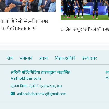
िकाको हेरिसोन्भिल्लीका नगर
ख कागेश्वरी अस्पतालमा
ब्राजिल समूह ‘सी’ को शीर्ष स
खेल
मनोरञ्जन
प्रवास
विज्ञान/प्रविधि
दृश्य खबर
अदिती मल्टिमिडिया हाउसद्वारा सञ्चालित
स
लक
Aafnokhbar.com
सूचना विभाग दर्ता नं.: १८८७/०७६-७७
aafnokhabarnews@gmail.com