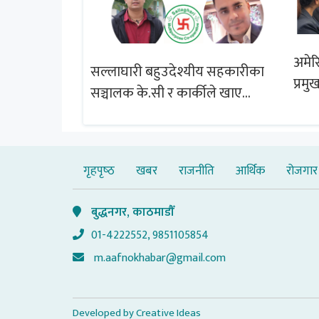
अमेर
सल्लाघारी बहुउदेश्यीय सहकारीका
प्रमु
्षेत्र विस्तार
सञ्चालक के.सी र कार्कीले खाए
चबुझ आयोग
सदस्यको करोडौं बचत
गृहपृष्‍ठ
खबर
राजनीति
आर्थिक
रोजगार
बुद्धनगर, काठमाडौँ
01-4222552, 9851105854
m.aafnokhabar@gmail.com
Developed by
Creative Ideas