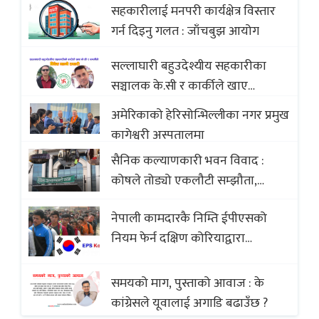
सहकारीलाई मनपरी कार्यक्षेत्र विस्तार
with Global Comparison to
गर्न दिइनु गलत : जाँचबुझ आयोग
Baklava
सल्लाघारी बहुउदेश्यीय सहकारीका
सञ्चालक के.सी र कार्कीले खाए
सदस्यको करोडौं बचत
अमेरिकाको हेरिसोन्भिल्लीका नगर प्रमुख
कागेश्वरी अस्पतालमा
सैनिक कल्याणकारी भवन विवाद :
कोषले तोड्यो एकलौटी सम्झौता,
व्यवसायी र निर्माण कम्पनी बिखलबन्दमा
नेपाली कामदारकै निम्ति ईपीएसको
(भिडियो)
नियम फेर्न दक्षिण कोरियाद्वारा
अस्वीकार
समयको माग, पुस्ताको आवाज : के
कांग्रेसले यूवालाई अगाडि बढाउँछ ?