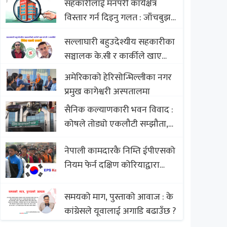
सहकारीलाई मनपरी कार्यक्षेत्र
Nepali Sweets with Global
विस्तार गर्न दिइनु गलत : जाँचबुझ
Comparison to Baklava
आयोग
सल्लाघारी बहुउदेश्यीय सहकारीका
सञ्चालक के.सी र कार्कीले खाए
सदस्यको करोडौं बचत
अमेरिकाको हेरिसोन्भिल्लीका नगर
प्रमुख कागेश्वरी अस्पतालमा
सैनिक कल्याणकारी भवन विवाद :
कोषले तोड्यो एकलौटी सम्झौता,
व्यवसायी र निर्माण कम्पनी
नेपाली कामदारकै निम्ति ईपीएसको
बिखलबन्दमा (भिडियो)
नियम फेर्न दक्षिण कोरियाद्वारा
अस्वीकार
समयको माग, पुस्ताको आवाज : के
कांग्रेसले यूवालाई अगाडि बढाउँछ ?