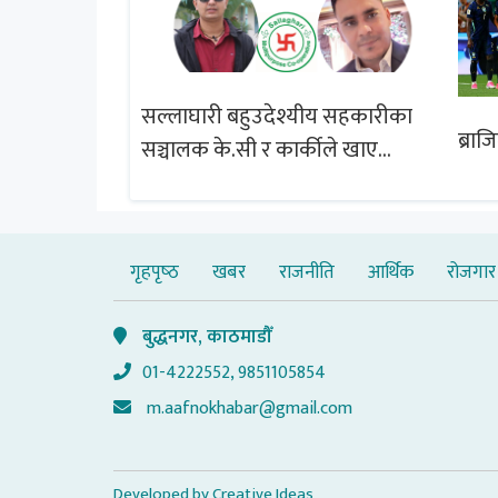
सल्लाघारी बहुउदेश्यीय सहकारीका
्षेत्र विस्तार
ब्राज
सञ्चालक के.सी र कार्कीले खाए
चबुझ आयोग
सदस्यको करोडौं बचत
गृहपृष्‍ठ
खबर
राजनीति
आर्थिक
रोजगार
बुद्धनगर, काठमाडौँ
01-4222552, 9851105854
m.aafnokhabar@gmail.com
Developed by
Creative Ideas