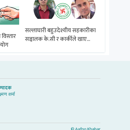
सल्लाघारी बहुउदेश्यीय सहकारीका
 विस्तार
ब्राजिल समू
सञ्चालक के.सी र कार्कीले खाए
आयोग
सदस्यको करोडौं बचत
म्पादक
्ष्मण शर्मा
© Aafno Khabar