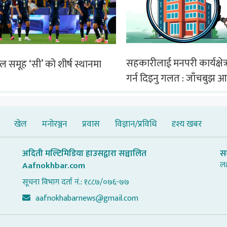
सहकारीलाई मनपरी कार्यक्षेत्र
िल समूह ‘सी’ को शीर्ष स्थानमा
गर्न दिइनु गलत : जाँचबुझ 
खेल
मनोरञ्जन
प्रवास
विज्ञान/प्रविधि
दृश्य खबर
अदिती मल्टिमिडिया हाउसद्वारा सञ्चालित
स
लक
Aafnokhbar.com
सूचना विभाग दर्ता नं.: १८८७/०७६-७७
aafnokhabarnews@gmail.com