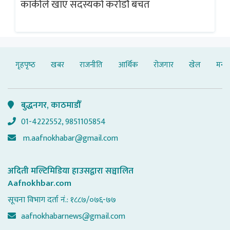
गलत
ब्
कार्कीले खाए सदस्यको करोडौं बचत
गृहपृष्‍ठ
खबर
राजनीति
आर्थिक
रोजगार
खेल
मनोर
बुद्धनगर, काठमाडौँ
01-4222552, 9851105854
m.aafnokhabar@gmail.com
अदिती मल्टिमिडिया हाउसद्वारा सञ्चालित
Aafnokhbar.com
सूचना विभाग दर्ता नं.: १८८७/०७६-७७
aafnokhabarnews@gmail.com