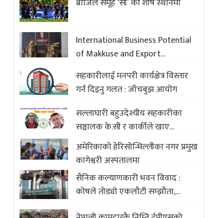
ब्राजिल समूह ‘सी’ को शीर्ष स्थानमा
International Business Potential
of Makkuse and Export
Opportunities of Nepali Sweets
सहकारीलाई मनपरी कार्यक्षेत्र विस्तार
with Global Comparison to
गर्न दिइनु गलत : जाँचबुझ आयोग
Baklava
सल्लाघारी बहुउदेश्यीय सहकारीका
सञ्चालक के.सी र कार्कीले खाए
सदस्यको करोडौं बचत
अमेरिकाको हेरिसोन्भिल्लीका नगर प्रमुख
कागेश्वरी अस्पतालमा
सैनिक कल्याणकारी भवन विवाद :
कोषले तोड्यो एकलौटी सम्झौता,
व्यवसायी र निर्माण कम्पनी बिखलबन्दमा
नेपाली कामदारकै निम्ति ईपीएसको