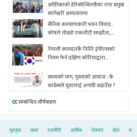
सदस्यको करोडौं बचत
अमेरिकाको हेरिसोन्भिल्लीका नगर प्रमुख
कागेश्वरी अस्पतालमा
सैनिक कल्याणकारी भवन विवाद :
कोषले तोड्यो एकलौटी सम्झौता,
व्यवसायी र निर्माण कम्पनी बिखलबन्दमा
नेपाली कामदारकै निम्ति ईपीएसको
(भिडियो)
नियम फेर्न दक्षिण कोरियाद्वारा
अस्वीकार
समयको माग, पुस्ताको आवाज : के
कांग्रेसले यूवालाई अगाडि बढाउँछ ?
सम्बन्धित शीर्षकहरु
गृहपृष्‍ठ
खबर
राजनीति
आर्थिक
रोजगार
खेल
मनोर