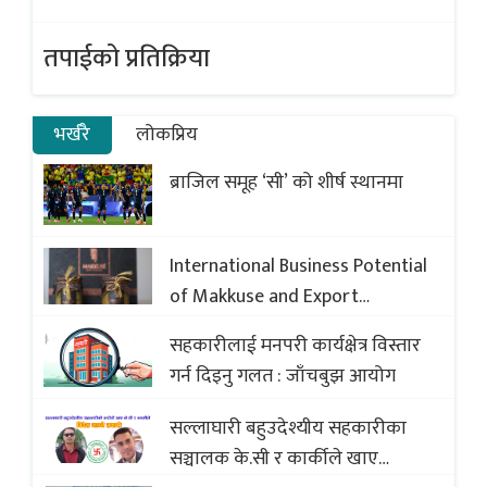
तपाईको प्रतिक्रिया
भर्खरै
लोकप्रिय
ब्राजिल समूह ‘सी’ को शीर्ष स्थानमा
International Business Potential
of Makkuse and Export
Opportunities of Nepali Sweets
सहकारीलाई मनपरी कार्यक्षेत्र विस्तार
with Global Comparison to
गर्न दिइनु गलत : जाँचबुझ आयोग
Baklava
सल्लाघारी बहुउदेश्यीय सहकारीका
सञ्चालक के.सी र कार्कीले खाए