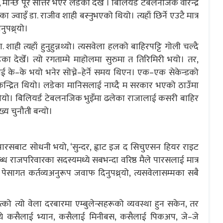
, मान्छे पूरै सोत्तर भएर लडेको देखेँ । बिलियर्ड टेबलनजिक वीरेन्द्र
 ज्वाइँ डा. राजीव शाही बस्नुभएको थियो। त्यहाँ छिर्ने एउटै मात्र
ुपथ्र्यो।
डा. शाही त्यहाँ हुनुहुन्नथ्यो। त्यसवेला हलको बाहिरपट्टि गोली चल्दै
का देखेँ। त्यो रगताम्मे माहोलमा सुरुमा त तिरिमिरी भयो। तर,
 के–के भयो भनेर सोच्ने–हेर्ने समय थिएन। एक–एक सेकेन्डको
 केन्द्रित थियो। लडेका मानिसलाई नाघ्दै म सरकार भएको ठाउँमा
 थियो। बिलियर्ड टेबलनजिक भुइँमा ढलेका राजालाई कसरी बाहिर
ख्य चुनौती बन्यो।
रसबाट सोधनी भयो, ‘सुन्दर, ह्वाट इज द सिचुएसन हियर राइट
पलब्ध राजपरिवारका सदस्यमध्ये सबभन्दा वरिष्ठ मैले पारसलाई मात्र
पेसागत कर्तव्यअनुरूप जवाफ दिनुपथ्र्यो, त्यसवेलासम्मका सबै
को त्यो वेला दरबारमा एम्बुलेन्सहरूको व्यवस्था हुन सकेन, तर
ेमध्ये कसैलाई भ्यान, कसैलाई मिनीबस, कसैलाई पिकअप, जे–जे