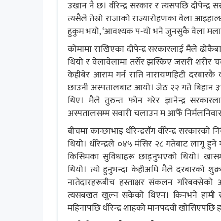
उखान नै छ। वीरेन्द्र सरकार र त्यसपछि दीपेन्द्
त्यसैले तेस्रो राजाको राज्यारोहणका वेला आइहाल्छ भ
हुकुम भयो, ‘आवश्यक प-यो भने जुनसुकै वेला मलाई फ
कोमामा राखिएका दीपेन्द्र सरकारलाई मैले ढोकैबा
थियो र वेलावेलामा तर्सेर झस्किए जसरी शरीर 
केहीबेर आराम गर्न राति नारायणहिटी दरबारकै क
छाउनी अस्पतालबाट आयो। जेठ २२ गते बिहान ३ः४
थिए। मैले तुरुन्त फोन गरेर ज्ञानेन्द्र सरक
अस्पतालसम्म सवारी चलाउन म आफैँ निर्मलनिवास 
बीचमा कान्छाभाइ धीरेन्द्रसँग वीरेन्द्र सरकारको 
थियो। धीरेन्द्रले ०४५ मंसिर २८ गतेबाट लागू हुन
किसिमका सुविधाहरू छाड्नुभएको थियो। खासमा
थियो। त्यो हुनुभन्दा केहीअघि मैले दरबारको शु
नातेदारहरूबीच हस्ताक्षर संकलन गरिबक्सेको अ
त्यसबखत खुल्न सकेको थिएन। किनभने हामी सोध्
महिनापछि धीरेन्द्र शाहको मानपदवी खोसिएपछि हस्त