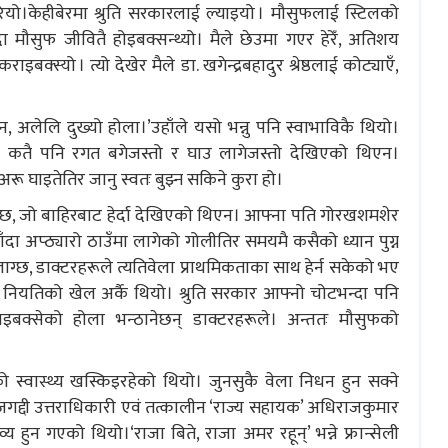
रियो।केहीबेरमा श्रुति सरकारलाई ल्याइयो । मौसुफलाई स्टिलको
ा मौसुफ जीवितै होइबक्सन्थ्यो। मैले छेउमा गएर हेरेँ, अतिशय
राइबक्स्यो । त्यो देखेर मैले डा. खगेन्द्रबहादुर श्रेष्ठलाई कोट्याएँ,
ैन, अलेलि दुख्यो होला।’उहाँले यसो भन्नु पनि स्वाभाविकै थियो।
ाट कतै पनि रगत बगेजस्तो र घाउ लागेजस्तो देखिएको थिएन।
अरू घाइतेतिर जानु स्वतः बुझ्न सकिने कुरा हो।
ेछ, जो बाहिरबाट हेर्दा देखिएको थिएन। आफ्ना पति गोरखशमशेर
ाँदा अप्ठ्यारो ठाउँमा लागेको गोलीतिर समयमै कसैको ध्यान पुग्न
ग्छ, डाक्टरहरूले त्यतिवेला प्राथमिकताका साथ हेर्न सकेको भए
 नियतिको खेल अर्कै थियो। श्रुति सरकार आफ्नो चोटभन्दा पनि
बक्सेको होला भन्ठानेछन् डाक्टरहरूले। अन्ततः मौसुफको
 स्वास्थ्य खस्किइरहेको थियो। जुनसुकै वेला निधन हुन सक्ने
गद्दी उत्तराधिकारी एवं तत्कालीन ‘राज्य सहायक’ अधिराजकुमार
कर्तव्य हुन गएको थियो।‘राजा बिते, राजा अमर रहून्’ भन्ने फ्रान्सेली