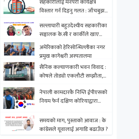
सहकारीलाई मनपरी कार्यक्षेत्र
Nepali Sweets with Global
विस्तार गर्न दिइनु गलत : जाँचबुझ
Comparison to Baklava
आयोग
सल्लाघारी बहुउदेश्यीय सहकारीका
सञ्चालक के.सी र कार्कीले खाए
सदस्यको करोडौं बचत
अमेरिकाको हेरिसोन्भिल्लीका नगर
प्रमुख कागेश्वरी अस्पतालमा
सैनिक कल्याणकारी भवन विवाद :
कोषले तोड्यो एकलौटी सम्झौता,
व्यवसायी र निर्माण कम्पनी
नेपाली कामदारकै निम्ति ईपीएसको
बिखलबन्दमा (भिडियो)
नियम फेर्न दक्षिण कोरियाद्वारा
अस्वीकार
समयको माग, पुस्ताको आवाज : के
कांग्रेसले यूवालाई अगाडि बढाउँछ ?