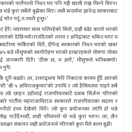
र सरकारको पालैपालो निधन भए पनि गद्दी खाली राख्न मिल्ने थिएन।
न्ने कुरा सबैले बुझेका थिए। त्यसै सन्दर्भमा ज्ञानेन्द्र सरकारबाट
ोन गर्नू, म तयारै हुन्छु।’
ट हेरेँ। घ्यारघ्यार सास चलिरहेको थियो, दाह्री बढेर कालो भएको
चलाएको देखिन्थ्यो।रातदिनको तनाव र अनिद्राबाट थकित भएर म
्वार्टरमा फर्किएको थिएँ, दीपेन्द्र सरकारको निधन भएको खबर
५ बजे मौसुफको स्वर्गारोहण भएको डाक्टरहरूले घोषणा गरेका
ारलाई जानकारी दिएँ। ‘ठीक छ, म आएँ,’ मौसुफले भनिबक्स्यो।
पुगेँ।
निकै दूरी बढ्यो। तर, उत्तराद्र्धमा फेरि निकटता कायम हुँदै आएको
े गरी ‘श्री ५ अधिराजकुमार’को उपाधि र त्यो हैसियतमा पाइने सबै
 त्यो छाड्न उहाँलाई राजपरिवारबाटै दबाब सिर्जना गरिएको
क्रबारे पार्टीमा महाराजाधिराज सरकारले राजपरिवारका सदस्य र
नौठो दृश्य देखेको थिएँ। त्यो कुन प्रयोजनका लागि हो भन्ने
न पाउँदैनथ्यौँ, शाही परिवारले यो भन्ने कुरा भएन। तर, तीन
ाक्षर संकलन त्यही प्रयोजनार्थ गरिएको कुरा मैले बल्ल बुझेँ।