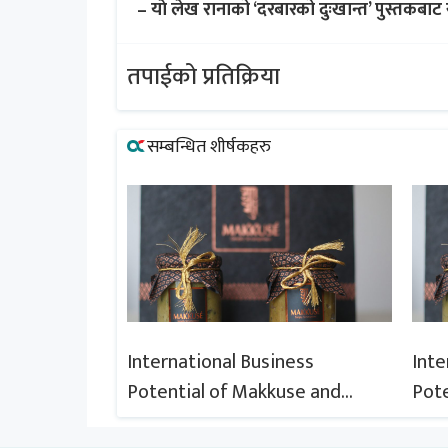
– याे लेख रानाको ‘दरबारको दुःखान्त’ पुस्तकबाट 
तपाईको प्रतिक्रिया
सम्बन्धित शीर्षकहरु
ness
International Business
Inte
use and
Potential of Makkuse and
Pote
ies of Nepali
Export Opportunities of Nepali
Expo