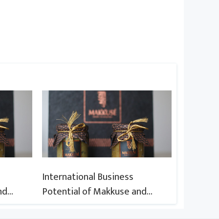
International Business
Internati
nd
Potential of Makkuse and
Potentia
f Nepali
Export Opportunities of Nepali
Export O