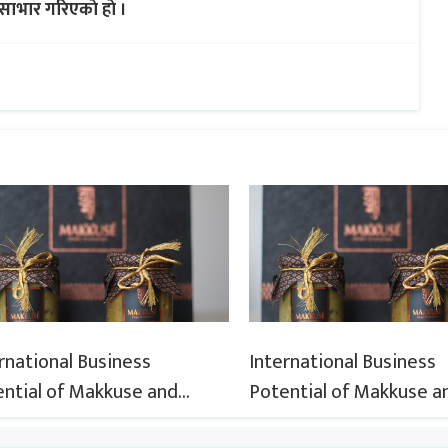
साभार गरिएकाे हाे ।
rnational Business
International Business
ntial of Makkuse and
Potential of Makkuse a
rt Opportunities of Nepali
Export Opportunities o