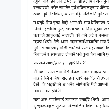
दगुर्दै जाँदा झ्यालबाट मेरा आँखा हलभित्र सरर्र पुगे
सरकारको शरीर समातेर पूर्वअधिराजकुमार धीरेन्द्रका
ढोका पूर्वतिर थियो, प्यासेजपट्टि अलिकति घुमेर जान
म दगुर्दै भित्र पुग्दा केही क्षणअघि मात्र देखिएका 
थियो। हलभित्र पुग्दा भएभरका मानिस भुइँमा लडे
तत्कालै आफूलाई सम्हालेँ। को–को लडे र कसलाई
महत्व थियो। मेरो ध्यान महाराजाधिराजतिर मात्र
पुगेँ। सरकारलाई गोली लागेको प्रस्ट भइसकेको
निकाल्ने र अस्पताल लैजाने भन्ने कुरा मेरा लागि मु
पारसले सोधे, ‘ह्वाट इज ह्यापेनिङ ?’
सैनिक अस्पतालमा मेरोनजिक आएर शाहज्यादा पा
नाउ ? प्लिज ब्रिफ ह्वाट इज ह्यापेनिङ ?’त्यहाँ उ
देखेँ। के भइरहेको छ भनेर सोधेपछि मैले आफ्नो 
विवरण बताइदिएँ।
यता अरू घाइतेलाई तारन्तार ल्याइँदै थियो। आपत्
सुरक्षाकर्मीहरू तुरुन्त परिचालित थिए। घाइत