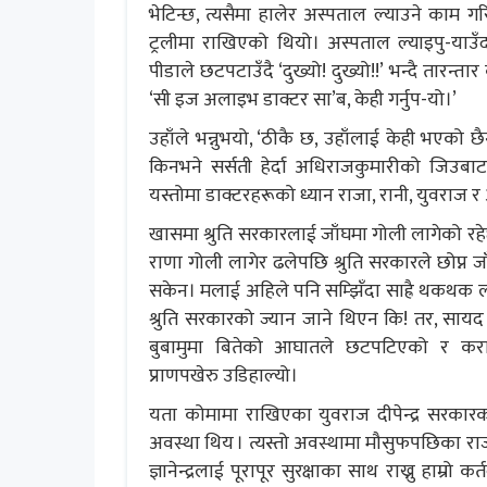
भेटिन्छ, त्यसैमा हालेर अस्पताल ल्याउने काम ग
ट्रलीमा राखिएको थियो। अस्पताल ल्याइपु-याउँद
पीडाले छटपटाउँदै ‘दुख्यो! दुख्यो!!’ भन्दै तारन्तार क
‘सी इज अलाइभ डाक्टर सा’ब, केही गर्नुप-यो।’
उहाँले भन्नुभयो, ‘ठीकै छ, उहाँलाई केही भएको छ
किनभने सर्सती हेर्दा अधिराजकुमारीको जिउब
यस्तोमा डाक्टरहरूको ध्यान राजा, रानी, युवराज र 
खासमा श्रुति सरकारलाई जाँघमा गोली लागेको रह
राणा गोली लागेर ढलेपछि श्रुति सरकारले छोप्न ज
सकेन। मलाई अहिले पनि सम्झिँदा साह्रै थकथक ला
श्रुति सरकारको ज्यान जाने थिएन कि! तर, सायद
बुबामुमा बितेको आघातले छटपटिएको र कराइ
प्राणपखेरु उडिहाल्यो।
यता कोमामा राखिएका युवराज दीपेन्द्र सरकारको
अवस्था थिय । त्यस्तो अवस्थामा मौसुफपछिका राज
ज्ञानेन्द्रलाई पूरापूर सुरक्षाका साथ राख्नु हाम्रो 