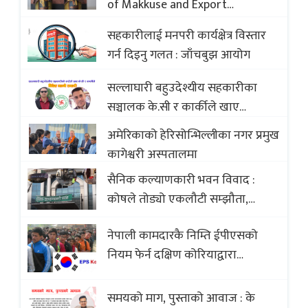
of Makkuse and Export
Opportunities of Nepali Sweets
सहकारीलाई मनपरी कार्यक्षेत्र विस्तार
with Global Comparison to
गर्न दिइनु गलत : जाँचबुझ आयोग
Baklava
सल्लाघारी बहुउदेश्यीय सहकारीका
सञ्चालक के.सी र कार्कीले खाए
सदस्यको करोडौं बचत
अमेरिकाको हेरिसोन्भिल्लीका नगर प्रमुख
कागेश्वरी अस्पतालमा
सैनिक कल्याणकारी भवन विवाद :
कोषले तोड्यो एकलौटी सम्झौता,
व्यवसायी र निर्माण कम्पनी बिखलबन्दमा
नेपाली कामदारकै निम्ति ईपीएसको
(भिडियो)
नियम फेर्न दक्षिण कोरियाद्वारा
अस्वीकार
समयको माग, पुस्ताको आवाज : के