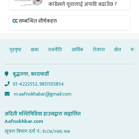
कांग्रेसले यूवालाई अगाडि बढाउँछ ?
सम्बन्धित शीर्षकहरु
गृहपृष्‍ठ
खबर
राजनीति
आर्थिक
रोजगार
खेल
मनोर
बुद्धनगर, काठमाडौँ
01-4222552, 9851105854
m.aafnokhabar@gmail.com
अदिती मल्टिमिडिया हाउसद्वारा सञ्चालित
Aafnokhbar.com
सूचना विभाग दर्ता नं.: १८८७/०७६-७७