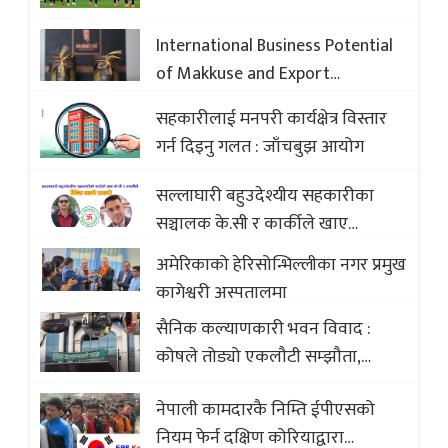
International Business Potential
of Makkuse and Export
Opportunities of Nepali Sweets
सहकारीलाई मनपरी कार्यक्षेत्र विस्तार
with Global Comparison to
गर्न दिइनु गलत : जाँचबुझ आयोग
Baklava
सल्लाघारी बहुउदेश्यीय सहकारीका
सञ्चालक के.सी र कार्कीले खाए
सदस्यको करोडौं बचत
अमेरिकाको हेरिसोन्भिल्लीका नगर प्रमुख
कागेश्वरी अस्पतालमा
सैनिक कल्याणकारी भवन विवाद :
कोषले तोड्यो एकलौटी सम्झौता,
व्यवसायी र निर्माण कम्पनी बिखलबन्दमा
नेपाली कामदारकै निम्ति ईपीएसको
(भिडियो)
नियम फेर्न दक्षिण कोरियाद्वारा