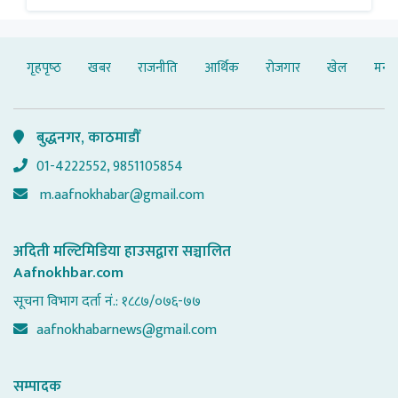
Nepali Sweets with Global Comparison to
Ne
Baklava
Ba
गृहपृष्‍ठ
खबर
राजनीति
आर्थिक
रोजगार
खेल
मनोर
बुद्धनगर, काठमाडौँ
01-4222552, 9851105854
m.aafnokhabar@gmail.com
अदिती मल्टिमिडिया हाउसद्वारा सञ्चालित
Aafnokhbar.com
सूचना विभाग दर्ता नं.: १८८७/०७६-७७
aafnokhabarnews@gmail.com
सम्पादक