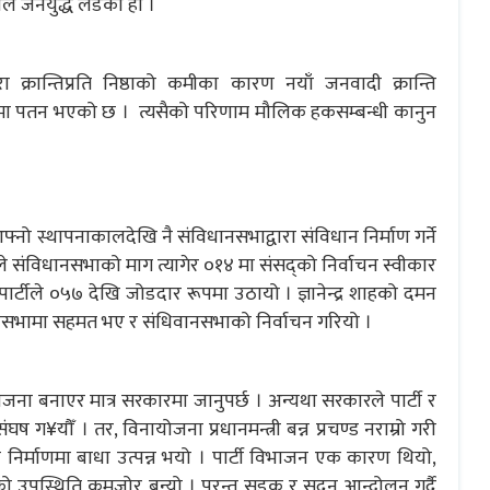
र्टीले जनयुद्ध लडेको हो ।
रा क्रान्तिप्रति निष्ठाको कमीका कारण नयाँ जनवादी क्रान्ति
ीवादमा पतन भएको छ । त्यसैको परिणाम मौलिक हकसम्बन्धी कानुन
ले आफ्नो स्थापनाकालदेखि नै संविधानसभाद्वारा संविधान निर्माण गर्ने
ले संविधानसभाको माग त्यागेर ०१४ मा संसद्को निर्वाचन स्वीकार
्टीले ०५७ देखि जोडदार रूपमा उठायो । ज्ञानेन्द्र शाहको दमन
धानसभामा सहमत भए र संधिवानसभाको निर्वाचन गरियो ।
जना बनाएर मात्र सरकारमा जानुपर्छ । अन्यथा सरकारले पार्टी र
संघष ग¥यौँ । तर, विनायोजना प्रधानमन्त्री बन्न प्रचण्ड नराम्रो गरी
निर्माणमा बाधा उत्पन्न भयो । पार्टी विभाजन एक कारण थियो,
को उपस्थिति कमजोर बन्यो । परन्तु सडक र सदन आन्दोलन गर्दै