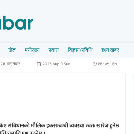
खेल
मनोरञ्जन
प्रवास
विज्ञान/प्रविधि
दृश्य खबर
न २४ आइतबार
2026 Aug 9 Sun
११ : ०५ : १७
किए संविधानको मौलिक हकसम्बन्धी व्यवस्था स्वतः खारेज हुनेछ
्यमाथि प्रश्न उठ्नेछ ।