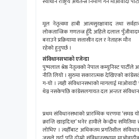
स्वाधीन राष्ट्रिय अर्थतन्त्र निर्माण गर्न माओवादी पा
मूल नेतृत्वमा हाबी आत्मसुरक्षावाद तथा सर्वहा
लोकतान्त्रिक गणतन्त्र हुँदै अहिले दलाल पुँज
बनाउने प्रक्रियामा सत्तासीन दल र नेताहरू मौन
रहेको हुनुपर्छ ।
संविधानसभाको एजेन्डा
पुष्पलाल श्रेष्ठ नेतृत्वको नेपाल कम्युनिस्ट पार्टी
नीति लियो । सुरुमा सकारात्मक देखिएको कांग्रेस
ग-यो । त्यही संविधानसभाको मागलाई माओवादी पार
थेग्न नसकेपछि कांग्रेसलगायत दल अन्ततः संवि
प्रथम संविधानसभाको प्रारम्भिक चरणमा ‘समग्र यो
क्रान्ति खाइदिन्छ’ भनेर हामीले केन्द्रीय समितिमा 
लोभिए । त्यहीँबाट अधिकतम प्रगतिशील संविधान 
जसले गर्दा पनि दोस्रो संविधानसभामा माओवादी