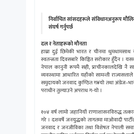
निर्वाचित सांसदहरूले संविधानअनुरूप मौलिक
संघर्ष गर्नुपर्छ
दल र नेताहरूको मौनता
हाम्रा दुई छिमेकी भारत र चीनमा धुमधामसाथ राष्
स्वतन्त्रता दिवसबारे किञ्चित सरोकार हुँदैन ।
नेपाल कानुनी रूपमै सही, प्राचीनकालदेखि नै सार्
व्यवस्थामा आधारित यहाँको सामन्ती राज्यसत्ताले आत्
समुदायको जनवाद कुण्ठित ग¥यो तथा अंग्रेज–भा
पराधीन तुल्याउने अपराध ग-यो ।
१०४ वर्ष लामो जहानियाँ राणाशासनविरुद्ध तत्काली
गरे । दशवर्षे जनयुद्धको तागतमा माओवादी पार्टीले
जनवाद र जनजीविका तथा विशेषतः नेपाली समाजको 