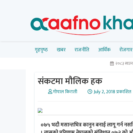
गृहपृष्‍ठ
खबर
राजनीति
आर्थिक
रोजगार
२०८३ साउ
संकटमा मौलिक हक
गोपाल किराती
July 2, 2018 प्रकाशित
०७५ भदौ मसान्तभित्र कानुन बनाई लागू गर्न नस
। त्यसको परिणाम नेपालको संविधान ०७२ को औचित