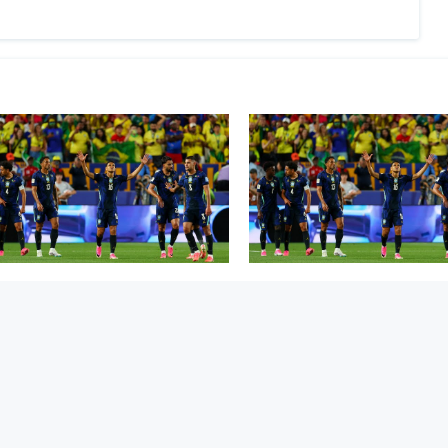
िल समूह ‘सी’ को शीर्ष स्थानमा
ब्राजिल समूह ‘सी’ को शीर्ष स
खेल
मनोरञ्जन
प्रवास
विज्ञान/प्रविधि
दृश्य खबर