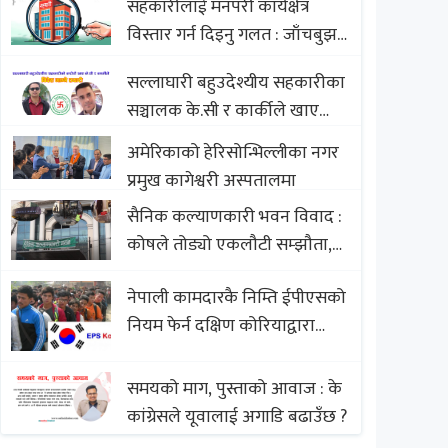
सहकारीलाई मनपरी कार्यक्षेत्र
Nepali Sweets with Global
विस्तार गर्न दिइनु गलत : जाँचबुझ
Comparison to Baklava
आयोग
सल्लाघारी बहुउदेश्यीय सहकारीका
सञ्चालक के.सी र कार्कीले खाए
सदस्यको करोडौं बचत
अमेरिकाको हेरिसोन्भिल्लीका नगर
प्रमुख कागेश्वरी अस्पतालमा
सैनिक कल्याणकारी भवन विवाद :
कोषले तोड्यो एकलौटी सम्झौता,
व्यवसायी र निर्माण कम्पनी
नेपाली कामदारकै निम्ति ईपीएसको
बिखलबन्दमा (भिडियो)
नियम फेर्न दक्षिण कोरियाद्वारा
अस्वीकार
समयको माग, पुस्ताको आवाज : के
कांग्रेसले यूवालाई अगाडि बढाउँछ ?