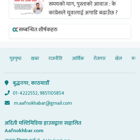
समयको माग, पुस्ताको आवाज : के
कांग्रेसले यूवालाई अगाडि बढाउँछ ?
सम्बन्धित शीर्षकहरु
गृहपृष्‍ठ
खबर
राजनीति
आर्थिक
रोजगार
खेल
मनोर
बुद्धनगर, काठमाडौँ
01-4222552, 9851105854
m.aafnokhabar@gmail.com
अदिती मल्टिमिडिया हाउसद्वारा सञ्चालित
Aafnokhbar.com