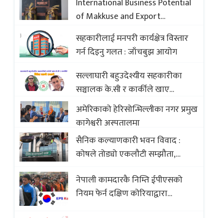
International Business Potential
of Makkuse and Export
Opportunities of Nepali Sweets
सहकारीलाई मनपरी कार्यक्षेत्र विस्तार
with Global Comparison to
गर्न दिइनु गलत : जाँचबुझ आयोग
Baklava
सल्लाघारी बहुउदेश्यीय सहकारीका
सञ्चालक के.सी र कार्कीले खाए
सदस्यको करोडौं बचत
अमेरिकाको हेरिसोन्भिल्लीका नगर प्रमुख
कागेश्वरी अस्पतालमा
सैनिक कल्याणकारी भवन विवाद :
कोषले तोड्यो एकलौटी सम्झौता,
व्यवसायी र निर्माण कम्पनी बिखलबन्दमा
नेपाली कामदारकै निम्ति ईपीएसको
(भिडियो)
नियम फेर्न दक्षिण कोरियाद्वारा
अस्वीकार