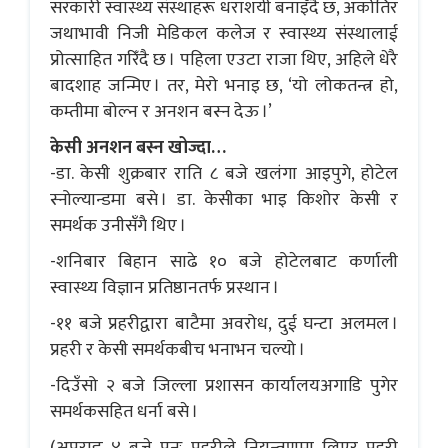
सरकारी स्वास्थ्य संस्थाहरू धराशयी बनाइँदै छ, अर्कोतिर
जथाभावी निजी मेडिकल कलेज र स्वास्थ्य संस्थालाई
प्रोत्साहित गरिँदै छ । पहिला एउटा राजा थिए, अहिले धेरै
बादशाह जन्मिए । तर, मेरो भनाइ छ, ‘यो लोकतन्त्र हो,
कम्तीमा बोल्न र अनशन बस्न देऊ ।’
केसी अनशन बस्न खोज्दा…
-डा. केसी शुक्रबार राति ८ बजे खलंगा आइपुगे, होटेल
स्नोल्यान्डमा बसे । डा. केसीका भाइ किशोर केसी र
समर्थक उनीसँगै थिए ।
-शनिबार बिहान साढे १० बजे होटेलबाट कर्णाली
स्वास्थ्य विज्ञान प्रतिष्ठानतर्फ प्रस्थान ।
-११ बजे प्रहरीद्वारा बाटैमा अवरोध, दुई घन्टा अलमल ।
प्रहरी र केसी समर्थकबीच भनाभन चल्यो ।
-दिउँसो २ बजे जिल्ला प्रशासन कार्यालयअगाडि पुगेर
समर्थकसहित धर्ना बसे ।
(अपराह्न ४ बजे पुनः प्रहरीले नियन्त्रणमा लिएर प्रहरी