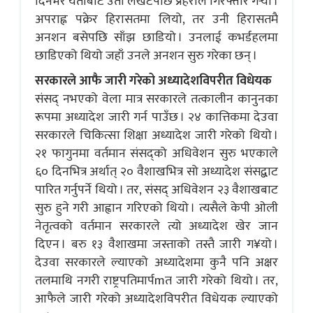
दिनभर यताबाट उता लखेटेपछि प्रहरीले गिरफ्तार गर्‍यो ।
अपराह्न पक्रेर हिरासतमा लियो, तर उनी हिरासतमै
अनशन बसेपछि साँझ छाडियो । उनलाई कभर्डहलमा
छाडिएको थियो जहाँ उनले अनशन सुरु गरेका छन् ।
सरकारले आफै जारी गरेको अध्यादेशविपरीत विधेयक
संसद् नभएको वेला मात्र सरकारले तत्कालीन कानुनका
रूपमा अध्यादेश जारी गर्न पाउँछ । २४ कात्तिकमा देउवा
सरकारले चिकित्सा शिक्षा अध्यादेश जारी गरेको थियो ।
२१ फागुनमा वर्तमान संसद्को अधिवेशन सुरु भएकाले
६० दिनभित्र अर्थात् २० वैशाखभित्र सो अध्यादेश संसद्बाट
पारित गर्नुपर्ने थियो । तर, संसद् अधिवेशन २३ वैशाखबाट
सुरु हुने गरी आह्वान गरिएको थियो । त्यसैले केपी ओली
नेतृत्वको वर्तमान सरकारले त्यो अध्यादेश खेर जान
दिएन । बरु १३ वैशाखमा जस्ताको तस्तै जारी ग¥यो ।
देउवा सरकारले ल्याएको अध्यादेशमा कुनै पनि अक्षर
तलमाथि नगरी राष्ट्रपतिमार्पmत जारी गरेको थियो । तर,
आफैले जारी गरेको अध्यादेशविपरीत विधेयक ल्याएको