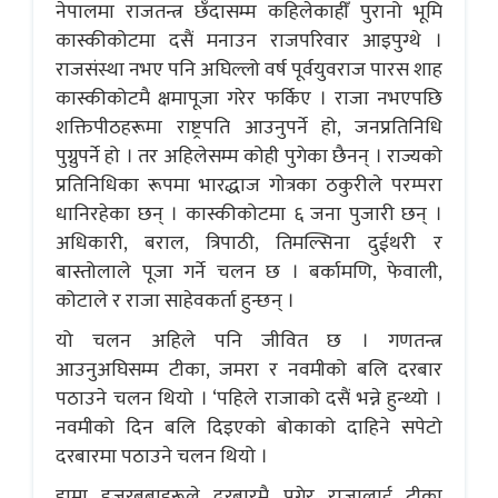
नेपालमा राजतन्त्र छँदासम्म कहिलेकाहीँ पुरानो भूमि
कास्कीकोटमा दसैं मनाउन राजपरिवार आइपुग्थे ।
राजसंस्था नभए पनि अघिल्लो वर्ष पूर्वयुवराज पारस शाह
कास्कीकोटमै क्षमापूजा गरेर फर्किए । राजा नभएपछि
शक्तिपीठहरूमा राष्ट्रपति आउनुपर्ने हो, जनप्रतिनिधि
पुग्नुपर्ने हो । तर अहिलेसम्म कोही पुगेका छैनन् । राज्यको
प्रतिनिधिका रूपमा भारद्धाज गोत्रका ठकुरीले परम्परा
धानिरहेका छन् । कास्कीकोटमा ६ जना पुजारी छन् ।
अधिकारी, बराल, त्रिपाठी, तिमल्सिना दुईथरी र
बास्तोलाले पूजा गर्ने चलन छ । बर्कामणि, फेवाली,
कोटाले र राजा साहेवकर्ता हुन्छन् ।
यो चलन अहिले पनि जीवित छ । गणतन्त्र
आउनुअघिसम्म टीका, जमरा र नवमीको बलि दरबार
पठाउने चलन थियो । ‘पहिले राजाको दसैं भन्ने हुन्थ्यो ।
नवमीको दिन बलि दिइएको बोकाको दाहिने सपेटो
दरबारमा पठाउने चलन थियो ।
हाम्रा हजुरबुबाहरूले दरबारमै पुगेर राजालाई टीका