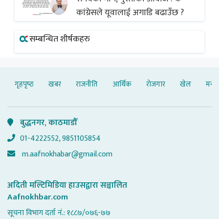
कांग्रेसले यूवालाई अगाडि बढाउँछ ?
सम्बन्धित शीर्षकहरु
गृहपृष्‍ठ
खबर
राजनीति
आर्थिक
रोजगार
खेल
मनोर
बुद्धनगर, काठमाडौँ
01-4222552, 9851105854
m.aafnokhabar@gmail.com
अदिती मल्टिमिडिया हाउसद्वारा सञ्चालित
Aafnokhbar.com
सूचना विभाग दर्ता नं.: १८८७/०७६-७७