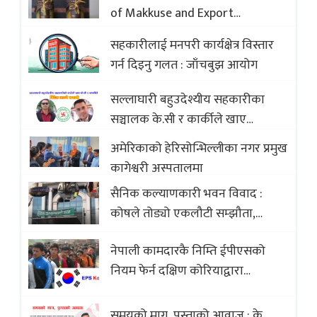
of Makkuse and Export
Opportunities of Nepali Sweets
सहकारीलाई मनपरी कार्यक्षेत्र विस्तार
with Global Comparison to
गर्न दिइनु गलत : जाँचबुझ आयोग
Baklava
सल्लाघारी बहुउदेश्यीय सहकारीका
सञ्चालक के.सी र कार्कीले खाए
सदस्यको करोडौं बचत
अमेरिकाको हेरिसोन्भिल्लीका नगर प्रमुख
कागेश्वरी अस्पतालमा
सैनिक कल्याणकारी भवन विवाद :
कोषले तोड्यो एकलौटी सम्झौता,
व्यवसायी र निर्माण कम्पनी बिखलबन्दमा
नेपाली कामदारकै निम्ति ईपीएसको
(भिडियो)
नियम फेर्न दक्षिण कोरियाद्वारा
अस्वीकार
समयको माग, पुस्ताको आवाज : के