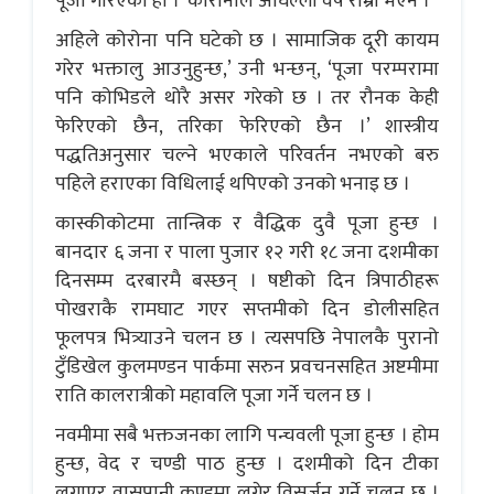
पूजा गरिएको हो । ‘कोरोनाले अघिल्लो वर्ष राम्रो भएन ।
अहिले कोरोना पनि घटेको छ । सामाजिक दूरी कायम
गरेर भक्तालु आउनुहुन्छ,’ उनी भन्छन्, ‘पूजा परम्परामा
पनि कोभिडले थोरै असर गरेको छ । तर रौनक केही
फेरिएको छैन, तरिका फेरिएको छैन ।’ शास्त्रीय
पद्धतिअनुसार चल्ने भएकाले परिवर्तन नभएको बरु
पहिले हराएका विधिलाई थपिएको उनको भनाइ छ ।
कास्कीकोटमा तान्त्रिक र वैद्धिक दुवै पूजा हुन्छ ।
बानदार ६ जना र पाला पुजार १२ गरी १८ जना दशमीका
दिनसम्म दरबारमै बस्छन् । षष्टीको दिन त्रिपाठीहरू
पोखराकै रामघाट गएर सप्तमीको दिन डोलीसहित
फूलपत्र भित्र्याउने चलन छ । त्यसपछि नेपालकै पुरानो
टुँडिखेल कुलमण्डन पार्कमा सरुन प्रवचनसहित अष्टमीमा
राति कालरात्रीको महावलि पूजा गर्ने चलन छ ।
नवमीमा सबै भक्तजनका लागि पन्चवली पूजा हुन्छ । होम
हुन्छ, वेद र चण्डी पाठ हुन्छ । दशमीको दिन टीका
लगाएर वासपानी कुण्डमा लगेर विसर्जन गर्ने चलन छ ।