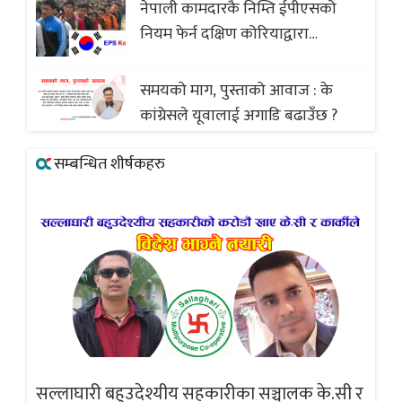
नेपाली कामदारकै निम्ति ईपीएसको
(भिडियो)
नियम फेर्न दक्षिण कोरियाद्वारा
अस्वीकार
समयको माग, पुस्ताको आवाज : के
कांग्रेसले यूवालाई अगाडि बढाउँछ ?
सम्बन्धित शीर्षकहरु
सल्लाघारी बहुउदेश्यीय सहकारीका सञ्चालक के.सी र