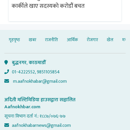
गलत
ब्
कार्कीले खाए सदस्यको करोडौं बचत
गृहपृष्‍ठ
खबर
राजनीति
आर्थिक
रोजगार
खेल
मनोर
बुद्धनगर, काठमाडौँ
01-4222552, 9851105854
m.aafnokhabar@gmail.com
अदिती मल्टिमिडिया हाउसद्वारा सञ्चालित
Aafnokhbar.com
सूचना विभाग दर्ता नं.: १८८७/०७६-७७
aafnokhabarnews@gmail.com