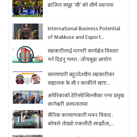
ब्राजिल समूह ‘सी’ को शीर्ष स्थानमा
International Business Potential
of Makkuse and Export
Opportunities of Nepali Sweets
सहकारीलाई मनपरी कार्यक्षेत्र विस्तार
with Global Comparison to
गर्न दिइनु गलत : जाँचबुझ आयोग
Baklava
सल्लाघारी बहुउदेश्यीय सहकारीका
सञ्चालक के.सी र कार्कीले खाए
सदस्यको करोडौं बचत
अमेरिकाको हेरिसोन्भिल्लीका नगर प्रमुख
कागेश्वरी अस्पतालमा
सैनिक कल्याणकारी भवन विवाद :
कोषले तोड्यो एकलौटी सम्झौता,
व्यवसायी र निर्माण कम्पनी बिखलबन्दमा