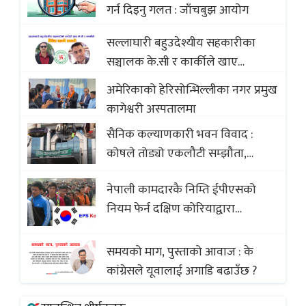
गर्न दिइनु गलत : जाँचबुझ आयोग
Baklava
सल्लाघारी बहुउदेश्यीय सहकारीका
सञ्चालक के.सी र कार्कीले खाए
सदस्यको करोडौं बचत
अमेरिकाको हेरिसोन्भिल्लीका नगर प्रमुख
कागेश्वरी अस्पतालमा
सैनिक कल्याणकारी भवन विवाद :
कोषले तोड्यो एकलौटी सम्झौता,
व्यवसायी र निर्माण कम्पनी बिखलबन्दमा
नेपाली कामदारकै निम्ति ईपीएसको
(भिडियो)
नियम फेर्न दक्षिण कोरियाद्वारा
अस्वीकार
समयको माग, पुस्ताको आवाज : के
कांग्रेसले यूवालाई अगाडि बढाउँछ ?