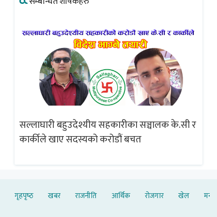
सम्बन्धित शीर्षकहरु
सल्लाघारी बहुउदेश्यीय सहकारीका सञ्चालक के.सी र
गलत
ब्
कार्कीले खाए सदस्यको करोडौं बचत
गृहपृष्‍ठ
खबर
राजनीति
आर्थिक
रोजगार
खेल
मनोर