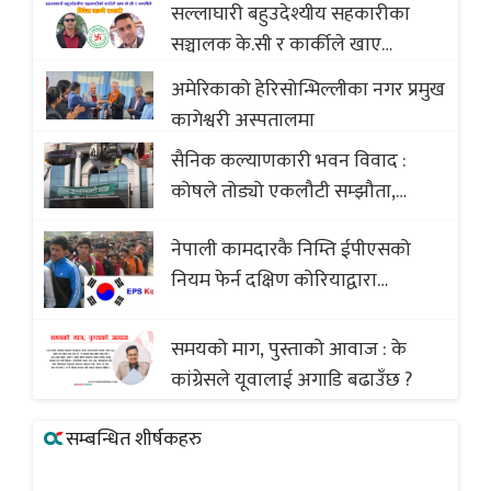
सल्लाघारी बहुउदेश्यीय सहकारीका
सञ्चालक के.सी र कार्कीले खाए
सदस्यको करोडौं बचत
अमेरिकाको हेरिसोन्भिल्लीका नगर प्रमुख
कागेश्वरी अस्पतालमा
सैनिक कल्याणकारी भवन विवाद :
कोषले तोड्यो एकलौटी सम्झौता,
व्यवसायी र निर्माण कम्पनी बिखलबन्दमा
नेपाली कामदारकै निम्ति ईपीएसको
(भिडियो)
नियम फेर्न दक्षिण कोरियाद्वारा
अस्वीकार
समयको माग, पुस्ताको आवाज : के
कांग्रेसले यूवालाई अगाडि बढाउँछ ?
सम्बन्धित शीर्षकहरु