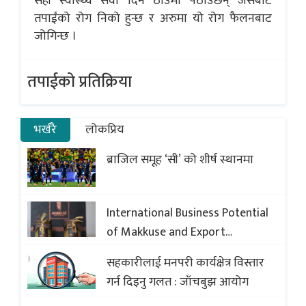
सही स्वास्थ्य सेवा दिने ठाउँमा पठाउँछन् जसबाट
तपाईंको रोग निको हुन्छ र अरुमा यो रोग फैलनबाट
जोगिन्छ ।
तपाईको प्रतिक्रिया
भर्खरै
लोकप्रिय
ब्राजिल समूह ‘सी’ को शीर्ष स्थानमा
International Business Potential
of Makkuse and Export
Opportunities of Nepali Sweets
सहकारीलाई मनपरी कार्यक्षेत्र विस्तार
with Global Comparison to
गर्न दिइनु गलत : जाँचबुझ आयोग
Baklava