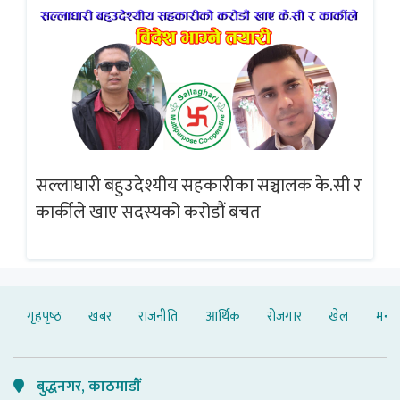
सल्लाघारी बहुउदेश्यीय सहकारीका सञ्चालक के.सी र
गलत
ब्
कार्कीले खाए सदस्यको करोडौं बचत
गृहपृष्‍ठ
खबर
राजनीति
आर्थिक
रोजगार
खेल
मनोर
बुद्धनगर, काठमाडौँ