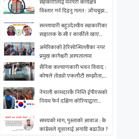
सहकारीलाई मनपरी कार्यक्षेत्र
Nepali Sweets with Global
विस्तार गर्न दिइनु गलत : जाँचबुझ
Comparison to Baklava
आयोग
सल्लाघारी बहुउदेश्यीय सहकारीका
सञ्चालक के.सी र कार्कीले खाए
सदस्यको करोडौं बचत
अमेरिकाको हेरिसोन्भिल्लीका नगर
प्रमुख कागेश्वरी अस्पतालमा
सैनिक कल्याणकारी भवन विवाद :
कोषले तोड्यो एकलौटी सम्झौता,
व्यवसायी र निर्माण कम्पनी
नेपाली कामदारकै निम्ति ईपीएसको
बिखलबन्दमा (भिडियो)
नियम फेर्न दक्षिण कोरियाद्वारा
अस्वीकार
समयको माग, पुस्ताको आवाज : के
कांग्रेसले यूवालाई अगाडि बढाउँछ ?