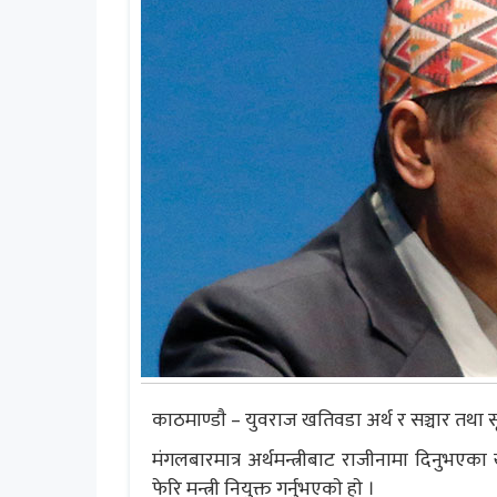
काठमाण्डाै – युवराज खतिवडा अर्थ र सञ्चार तथा सूच
मंगलबारमात्र अर्थमन्त्रीबाट राजीनामा दिनुभएका ख
फेरि मन्त्री नियुक्त गर्नुभएकाे हाे ।