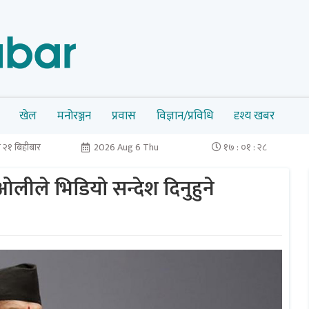
खेल
मनोरञ्जन
प्रवास
विज्ञान/प्रविधि
दृश्य खबर
 २१ बिहीबार
2026 Aug 6 Thu
१७ : ०१ : २९
ी ओलीले भिडियाे सन्देश दिनुहुने