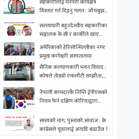
सहकारीलाई मनपरी कार्यक्षेत्र
Nepali Sweets with Global
विस्तार गर्न दिइनु गलत : जाँचबुझ
Comparison to Baklava
आयोग
सल्लाघारी बहुउदेश्यीय सहकारीका
सञ्चालक के.सी र कार्कीले खाए
सदस्यको करोडौं बचत
अमेरिकाको हेरिसोन्भिल्लीका नगर
प्रमुख कागेश्वरी अस्पतालमा
सैनिक कल्याणकारी भवन विवाद :
कोषले तोड्यो एकलौटी सम्झौता,
व्यवसायी र निर्माण कम्पनी
नेपाली कामदारकै निम्ति ईपीएसको
बिखलबन्दमा (भिडियो)
नियम फेर्न दक्षिण कोरियाद्वारा
अस्वीकार
समयको माग, पुस्ताको आवाज : के
कांग्रेसले यूवालाई अगाडि बढाउँछ ?