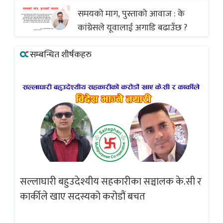
समयको माग, पुस्ताको आवाज : के
कांग्रेसले यूवालाई अगाडि बढाउँछ ?
सम्बन्धित शीर्षकहरु
सल्लाघारी बहुउदेश्यीय सहकारीका सञ्चालक के.सी र
गलत
ब्
कार्कीले खाए सदस्यको करोडौं बचत