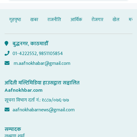
गृहपृष्‍ठ
खबर
राजनीति
आर्थिक
रोजगार
खेल
मनोर
बुद्धनगर, काठमाडौँ
01-4222552, 9851105854
m.aafnokhabar@gmail.com
अदिती मल्टिमिडिया हाउसद्वारा सञ्चालित
Aafnokhbar.com
सूचना विभाग दर्ता नं.: १८८७/०७६-७७
aafnokhabarnews@gmail.com
सम्पादक
लक्ष्मण शर्मा