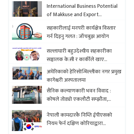
International Business Potential
of Makkuse and Export
Opportunities of Nepali Sweets
सहकारीलाई मनपरी कार्यक्षेत्र विस्तार
with Global Comparison to
गर्न दिइनु गलत : जाँचबुझ आयोग
Baklava
सल्लाघारी बहुउदेश्यीय सहकारीका
सञ्चालक के.सी र कार्कीले खाए
सदस्यको करोडौं बचत
अमेरिकाको हेरिसोन्भिल्लीका नगर प्रमुख
कागेश्वरी अस्पतालमा
सैनिक कल्याणकारी भवन विवाद :
कोषले तोड्यो एकलौटी सम्झौता,
व्यवसायी र निर्माण कम्पनी बिखलबन्दमा
नेपाली कामदारकै निम्ति ईपीएसको
(भिडियो)
नियम फेर्न दक्षिण कोरियाद्वारा
अस्वीकार