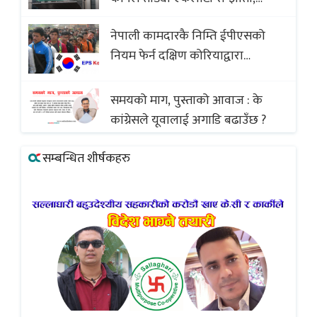
व्यवसायी र निर्माण कम्पनी बिखलबन्दमा
नेपाली कामदारकै निम्ति ईपीएसको
(भिडियो)
नियम फेर्न दक्षिण कोरियाद्वारा
अस्वीकार
समयको माग, पुस्ताको आवाज : के
कांग्रेसले यूवालाई अगाडि बढाउँछ ?
सम्बन्धित शीर्षकहरु