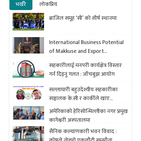
भर्खरै
लोकप्रिय
ब्राजिल समूह ‘सी’ को शीर्ष स्थानमा
International Business Potential
of Makkuse and Export
Opportunities of Nepali Sweets
सहकारीलाई मनपरी कार्यक्षेत्र विस्तार
with Global Comparison to
गर्न दिइनु गलत : जाँचबुझ आयोग
Baklava
सल्लाघारी बहुउदेश्यीय सहकारीका
सञ्चालक के.सी र कार्कीले खाए
सदस्यको करोडौं बचत
अमेरिकाको हेरिसोन्भिल्लीका नगर प्रमुख
कागेश्वरी अस्पतालमा
सैनिक कल्याणकारी भवन विवाद :
कोषले तोड्यो एकलौटी सम्झौता,