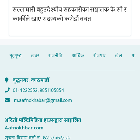
सल्लाघारी बहुउदेश्यीय सहकारीका सञ्चालक के.सी र
गलत
ब्
कार्कीले खाए सदस्यको करोडौं बचत
गृहपृष्‍ठ
खबर
राजनीति
आर्थिक
रोजगार
खेल
मनोर
बुद्धनगर, काठमाडौँ
01-4222552, 9851105854
m.aafnokhabar@gmail.com
अदिती मल्टिमिडिया हाउसद्वारा सञ्चालित
Aafnokhbar.com
सूचना विभाग दर्ता नं.: १८८७/०७६-७७