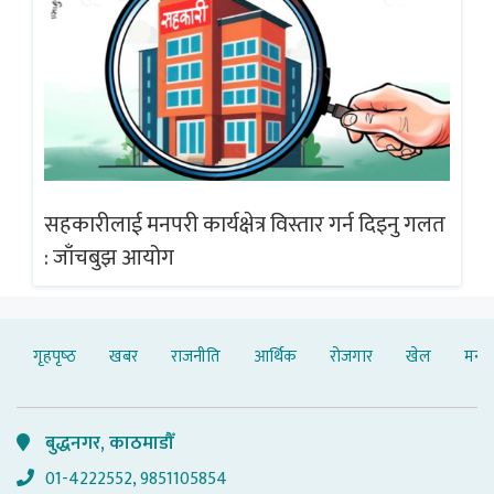
गलत
सहकारीलाई मनपरी कार्यक्षेत्र विस्तार गर्न दिइनु गलत
सह
: जाँचबुझ आयोग
: 
गृहपृष्‍ठ
खबर
राजनीति
आर्थिक
रोजगार
खेल
मनोर
बुद्धनगर, काठमाडौँ
01-4222552, 9851105854