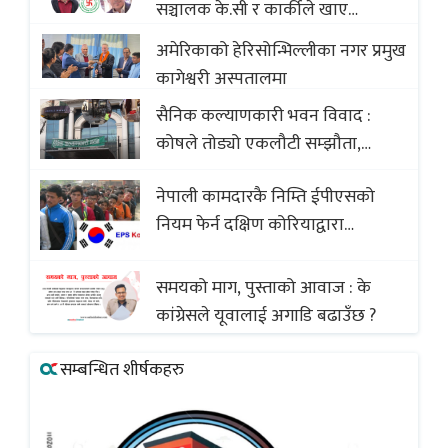
सञ्चालक के.सी र कार्कीले खाए
सदस्यको करोडौं बचत
अमेरिकाको हेरिसोन्भिल्लीका नगर प्रमुख
कागेश्वरी अस्पतालमा
सैनिक कल्याणकारी भवन विवाद :
कोषले तोड्यो एकलौटी सम्झौता,
व्यवसायी र निर्माण कम्पनी बिखलबन्दमा
नेपाली कामदारकै निम्ति ईपीएसको
(भिडियो)
नियम फेर्न दक्षिण कोरियाद्वारा
अस्वीकार
समयको माग, पुस्ताको आवाज : के
कांग्रेसले यूवालाई अगाडि बढाउँछ ?
सम्बन्धित शीर्षकहरु