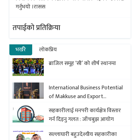
गर्नुभयो ।रासस
तपाईको प्रतिक्रिया
भर्खरै
लोकप्रिय
ब्राजिल समूह ‘सी’ को शीर्ष स्थानमा
International Business Potential
of Makkuse and Export
Opportunities of Nepali Sweets
सहकारीलाई मनपरी कार्यक्षेत्र विस्तार
with Global Comparison to
गर्न दिइनु गलत : जाँचबुझ आयोग
Baklava
सल्लाघारी बहुउदेश्यीय सहकारीका