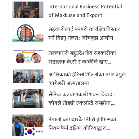
International Business Potential
of Makkuse and Export
Opportunities of Nepali Sweets
सहकारीलाई मनपरी कार्यक्षेत्र विस्तार
with Global Comparison to
गर्न दिइनु गलत : जाँचबुझ आयोग
Baklava
सल्लाघारी बहुउदेश्यीय सहकारीका
सञ्चालक के.सी र कार्कीले खाए
सदस्यको करोडौं बचत
अमेरिकाको हेरिसोन्भिल्लीका नगर प्रमुख
कागेश्वरी अस्पतालमा
सैनिक कल्याणकारी भवन विवाद :
कोषले तोड्यो एकलौटी सम्झौता,
व्यवसायी र निर्माण कम्पनी बिखलबन्दमा
नेपाली कामदारकै निम्ति ईपीएसको
(भिडियो)
नियम फेर्न दक्षिण कोरियाद्वारा
अस्वीकार