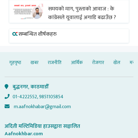
समयको माग, पुस्ताको आवाज : के
कांग्रेसले यूवालाई अगाडि बढाउँछ ?
सम्बन्धित शीर्षकहरु
गृहपृष्‍ठ
खबर
राजनीति
आर्थिक
रोजगार
खेल
मनोर
बुद्धनगर, काठमाडौँ
01-4222552, 9851105854
m.aafnokhabar@gmail.com
अदिती मल्टिमिडिया हाउसद्वारा सञ्चालित
Aafnokhbar.com