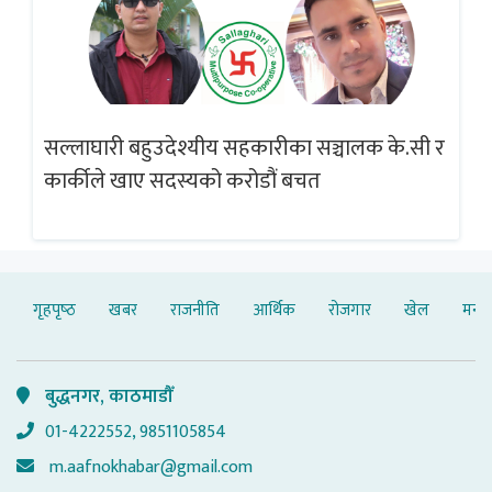
सल्लाघारी बहुउदेश्यीय सहकारीका सञ्चालक के.सी र
गलत
ब्
कार्कीले खाए सदस्यको करोडौं बचत
गृहपृष्‍ठ
खबर
राजनीति
आर्थिक
रोजगार
खेल
मनोर
बुद्धनगर, काठमाडौँ
01-4222552, 9851105854
m.aafnokhabar@gmail.com