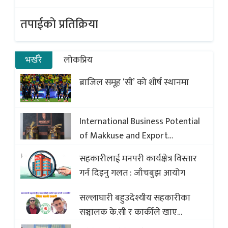
तपाईको प्रतिक्रिया
भर्खरै
लोकप्रिय
ब्राजिल समूह ‘सी’ को शीर्ष स्थानमा
International Business Potential
of Makkuse and Export
Opportunities of Nepali Sweets
सहकारीलाई मनपरी कार्यक्षेत्र विस्तार
with Global Comparison to
गर्न दिइनु गलत : जाँचबुझ आयोग
Baklava
सल्लाघारी बहुउदेश्यीय सहकारीका
सञ्चालक के.सी र कार्कीले खाए
सदस्यको करोडौं बचत