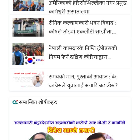
अमेरिकाको हेरिसोन्भिल्लीका नगर प्रमुख
कागेश्वरी अस्पतालमा
सैनिक कल्याणकारी भवन विवाद :
कोषले तोड्यो एकलौटी सम्झौता,
व्यवसायी र निर्माण कम्पनी बिखलबन्दमा
नेपाली कामदारकै निम्ति ईपीएसको
(भिडियो)
नियम फेर्न दक्षिण कोरियाद्वारा
अस्वीकार
समयको माग, पुस्ताको आवाज : के
कांग्रेसले यूवालाई अगाडि बढाउँछ ?
सम्बन्धित शीर्षकहरु