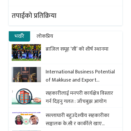
तपाईको प्रतिक्रिया
भर्खरै
लोकप्रिय
ब्राजिल समूह ‘सी’ को शीर्ष स्थानमा
International Business Potential
of Makkuse and Export
Opportunities of Nepali Sweets
सहकारीलाई मनपरी कार्यक्षेत्र विस्तार
with Global Comparison to
गर्न दिइनु गलत : जाँचबुझ आयोग
Baklava
सल्लाघारी बहुउदेश्यीय सहकारीका
सञ्चालक के.सी र कार्कीले खाए