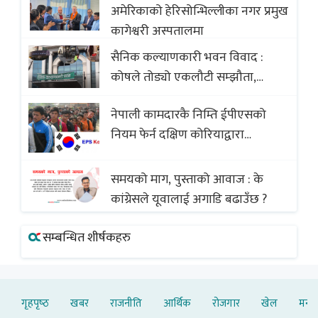
सदस्यको करोडौं बचत
अमेरिकाको हेरिसोन्भिल्लीका नगर प्रमुख
कागेश्वरी अस्पतालमा
सैनिक कल्याणकारी भवन विवाद :
कोषले तोड्यो एकलौटी सम्झौता,
व्यवसायी र निर्माण कम्पनी बिखलबन्दमा
नेपाली कामदारकै निम्ति ईपीएसको
(भिडियो)
नियम फेर्न दक्षिण कोरियाद्वारा
अस्वीकार
समयको माग, पुस्ताको आवाज : के
कांग्रेसले यूवालाई अगाडि बढाउँछ ?
सम्बन्धित शीर्षकहरु
गृहपृष्‍ठ
खबर
राजनीति
आर्थिक
रोजगार
खेल
मनोर