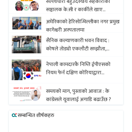
सल्लाघारी बहुउदेश्यीय सहकारीका
सञ्चालक के.सी र कार्कीले खाए
सदस्यको करोडौं बचत
अमेरिकाको हेरिसोन्भिल्लीका नगर प्रमुख
कागेश्वरी अस्पतालमा
सैनिक कल्याणकारी भवन विवाद :
कोषले तोड्यो एकलौटी सम्झौता,
व्यवसायी र निर्माण कम्पनी बिखलबन्दमा
नेपाली कामदारकै निम्ति ईपीएसको
(भिडियो)
नियम फेर्न दक्षिण कोरियाद्वारा
अस्वीकार
समयको माग, पुस्ताको आवाज : के
कांग्रेसले यूवालाई अगाडि बढाउँछ ?
सम्बन्धित शीर्षकहरु