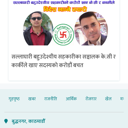
सल्लाघारी बहुउदेश्यीय सहकारीका सञ्चालक के.सी र
गलत
ब्
कार्कीले खाए सदस्यको करोडौं बचत
गृहपृष्‍ठ
खबर
राजनीति
आर्थिक
रोजगार
खेल
मनोर
बुद्धनगर, काठमाडौँ