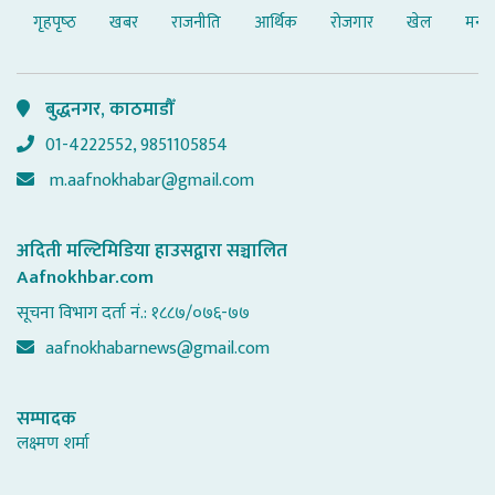
गृहपृष्‍ठ
खबर
राजनीति
आर्थिक
रोजगार
खेल
मनोर
बुद्धनगर, काठमाडौँ
01-4222552, 9851105854
m.aafnokhabar@gmail.com
अदिती मल्टिमिडिया हाउसद्वारा सञ्चालित
Aafnokhbar.com
सूचना विभाग दर्ता नं.: १८८७/०७६-७७
aafnokhabarnews@gmail.com
सम्पादक
लक्ष्मण शर्मा