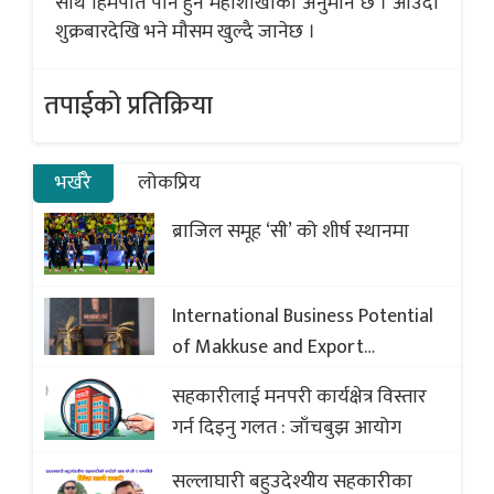
साथै हिमपात पनि हुने महाशाखाको अनुमान छ । आउँदो
शुक्रबारदेखि भने मौसम खुल्दै जानेछ ।
तपाईको प्रतिक्रिया
भर्खरै
लोकप्रिय
ब्राजिल समूह ‘सी’ को शीर्ष स्थानमा
International Business Potential
of Makkuse and Export
Opportunities of Nepali Sweets
सहकारीलाई मनपरी कार्यक्षेत्र विस्तार
with Global Comparison to
गर्न दिइनु गलत : जाँचबुझ आयोग
Baklava
सल्लाघारी बहुउदेश्यीय सहकारीका