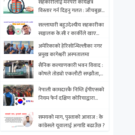
सहकारीलाई मनपरी कार्यक्षेत्र
Nepali Sweets with Global
विस्तार गर्न दिइनु गलत : जाँचबुझ
Comparison to Baklava
आयोग
सल्लाघारी बहुउदेश्यीय सहकारीका
सञ्चालक के.सी र कार्कीले खाए
सदस्यको करोडौं बचत
अमेरिकाको हेरिसोन्भिल्लीका नगर
प्रमुख कागेश्वरी अस्पतालमा
सैनिक कल्याणकारी भवन विवाद :
कोषले तोड्यो एकलौटी सम्झौता,
व्यवसायी र निर्माण कम्पनी
नेपाली कामदारकै निम्ति ईपीएसको
बिखलबन्दमा (भिडियो)
नियम फेर्न दक्षिण कोरियाद्वारा
अस्वीकार
समयको माग, पुस्ताको आवाज : के
कांग्रेसले यूवालाई अगाडि बढाउँछ ?