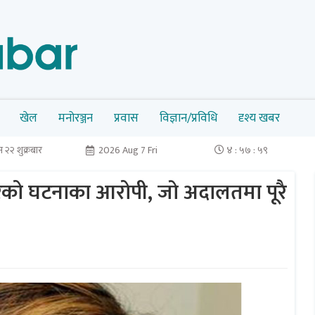
खेल
मनोरञ्जन
प्रवास
विज्ञान/प्रविधि
दृश्य खबर
 २२ शुक्रबार
2026 Aug 7 Fri
४ : ५८ : ००
रको घटनाका आरोपी, जाे अदालतमा पूरै