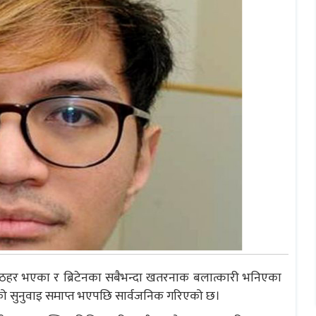
हर भएका र ब्रिटेनका सबैभन्दा खतरनाक बलात्कारी भनिएका
दाको सुनुवाइ समाप्त भएपछि सार्वजनिक गरिएको छ।