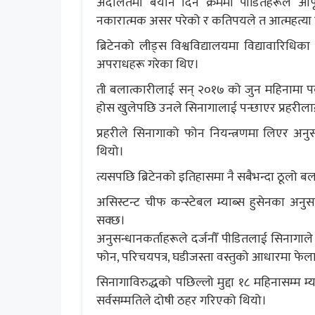
अदालतमा बयान दिने क्रममा पीडितहरूले आफ
नकारात्मक असर परेको र कतिपयले त आत्महत्या ग
ब्रिटेनको लीड्स विश्वविद्यालयमा विद्यावारिधिक
अपराधहरू गरेका थिए।
ती बलात्कारीलाई सन् २०१७ को जुन महिनामा पक
होस खुलेपछि उनले सिनागालाई पन्छाएर प्रहरीला
प्रहरीले सिनागाको फोन नियन्त्रणमा लिएर अनुस
थियो।
त्यसपछि ब्रिटेनको इतिहासमा नै सबैभन्दा ठूलो ब
असिस्टन्ट चीफ कन्स्टेबल म्याब्स हुसेनका अन
सक्छ।
अनुसन्धानकर्ताहरूले दर्जनौँ पीडितलाई सिनागाले
फोन, परिचयपत्र, घडीजस्ता वस्तुको आधारमा फेला
‌सिनागाविरुद्धको पछिल्लो मुद्दा १८ महिनासम्म 
सर्वसम्मतिले दोषी ठहर गरिएको थियो।