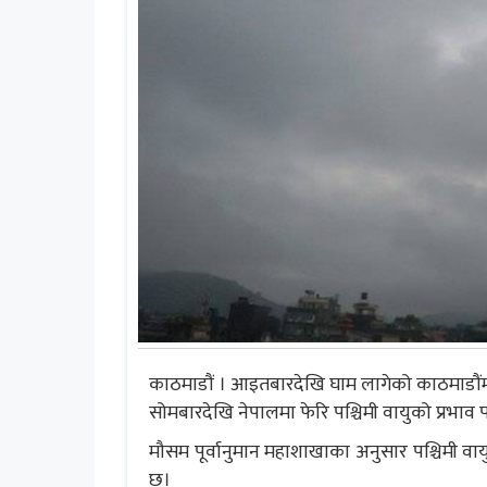
काठमाडौं । आइतबारदेखि घाम लागेको काठमाडौंमा
सोमबारदेखि नेपालमा फेरि पश्चिमी वायुको प्रभाव 
मौसम पूर्वानुमान महाशाखाका अनुसार पश्चिमी वायु
छ।