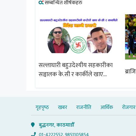
सम्बन्धित शीर्षकहरु
सल्लाघारी बहुउदेश्यीय सहकारीका
्षेत्र विस्तार
ब्राज
सञ्चालक के.सी र कार्कीले खाए
चबुझ आयोग
सदस्यको करोडौं बचत
गृहपृष्‍ठ
खबर
राजनीति
आर्थिक
रोजगार
बुद्धनगर, काठमाडौँ
01-4222552, 9851105854