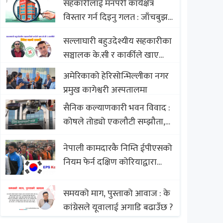
सहकारीलाई मनपरी कार्यक्षेत्र
Nepali Sweets with Global
विस्तार गर्न दिइनु गलत : जाँचबुझ
Comparison to Baklava
आयोग
सल्लाघारी बहुउदेश्यीय सहकारीका
सञ्चालक के.सी र कार्कीले खाए
सदस्यको करोडौं बचत
अमेरिकाको हेरिसोन्भिल्लीका नगर
प्रमुख कागेश्वरी अस्पतालमा
सैनिक कल्याणकारी भवन विवाद :
कोषले तोड्यो एकलौटी सम्झौता,
व्यवसायी र निर्माण कम्पनी
नेपाली कामदारकै निम्ति ईपीएसको
बिखलबन्दमा (भिडियो)
नियम फेर्न दक्षिण कोरियाद्वारा
अस्वीकार
समयको माग, पुस्ताको आवाज : के
कांग्रेसले यूवालाई अगाडि बढाउँछ ?