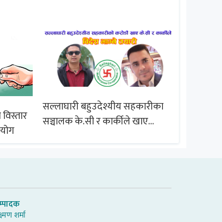
सल्लाघारी बहुउदेश्यीय सहकारीका
 विस्तार
ब्राजिल समू
सञ्चालक के.सी र कार्कीले खाए
आयोग
सदस्यको करोडौं बचत
म्पादक
्ष्मण शर्मा