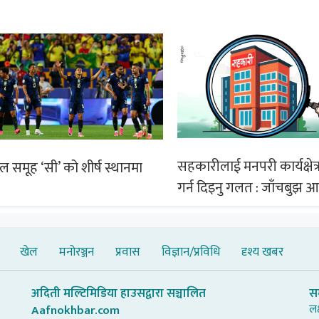
सहकारीलाई मनपरी कार्यक्षेत्र
िल समूह ‘सी’ को शीर्ष स्थानमा
गर्न दिइनु गलत : जाँचबुझ 
खेल
मनोरञ्जन
प्रवास
विज्ञान/प्रविधि
दृश्य खबर
अदिती मल्टिमिडिया हाउसद्वारा सञ्चालित
स
लक
Aafnokhbar.com