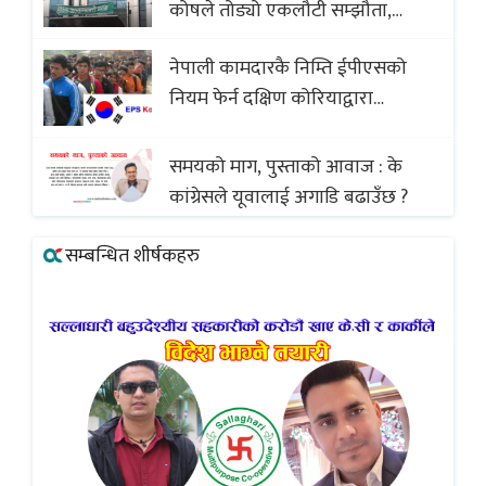
कोषले तोड्यो एकलौटी सम्झौता,
व्यवसायी र निर्माण कम्पनी बिखलबन्दमा
नेपाली कामदारकै निम्ति ईपीएसको
(भिडियो)
नियम फेर्न दक्षिण कोरियाद्वारा
अस्वीकार
समयको माग, पुस्ताको आवाज : के
कांग्रेसले यूवालाई अगाडि बढाउँछ ?
सम्बन्धित शीर्षकहरु