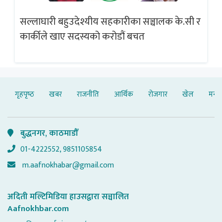
सल्लाघारी बहुउदेश्यीय सहकारीका सञ्चालक के.सी र
गलत
ब्
कार्कीले खाए सदस्यको करोडौं बचत
गृहपृष्‍ठ
खबर
राजनीति
आर्थिक
रोजगार
खेल
मनोर
बुद्धनगर, काठमाडौँ
01-4222552, 9851105854
m.aafnokhabar@gmail.com
अदिती मल्टिमिडिया हाउसद्वारा सञ्चालित
Aafnokhbar.com