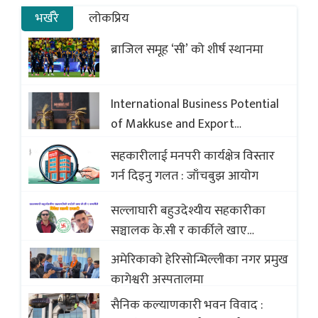
भर्खरै
लोकप्रिय
ब्राजिल समूह ‘सी’ को शीर्ष स्थानमा
International Business Potential
of Makkuse and Export
Opportunities of Nepali Sweets
सहकारीलाई मनपरी कार्यक्षेत्र विस्तार
with Global Comparison to
गर्न दिइनु गलत : जाँचबुझ आयोग
Baklava
सल्लाघारी बहुउदेश्यीय सहकारीका
सञ्चालक के.सी र कार्कीले खाए
सदस्यको करोडौं बचत
अमेरिकाको हेरिसोन्भिल्लीका नगर प्रमुख
कागेश्वरी अस्पतालमा
सैनिक कल्याणकारी भवन विवाद :