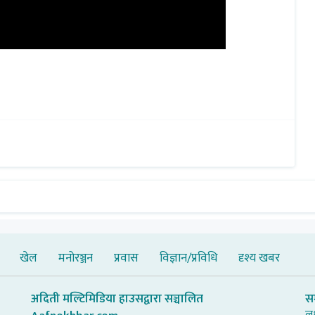
खेल
मनोरञ्जन
प्रवास
विज्ञान/प्रविधि
दृश्य खबर
अदिती मल्टिमिडिया हाउसद्वारा सञ्चालित
स
लक