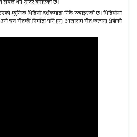
र्ण लयले थप सुन्दर बनाएको छ।
कन गरिएको म्युजिक भिडियो दर्शकमाझ निकै रुचाइएको छ। भिडियोमा
 उनी यस गीतकी निर्माता पनि हुन्। आलाराम गीत कल्पना क्षेत्रीको