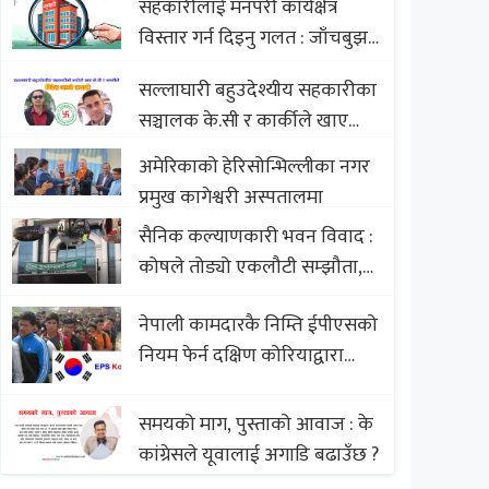
सहकारीलाई मनपरी कार्यक्षेत्र
Nepali Sweets with Global
विस्तार गर्न दिइनु गलत : जाँचबुझ
Comparison to Baklava
आयोग
सल्लाघारी बहुउदेश्यीय सहकारीका
सञ्चालक के.सी र कार्कीले खाए
सदस्यको करोडौं बचत
अमेरिकाको हेरिसोन्भिल्लीका नगर
प्रमुख कागेश्वरी अस्पतालमा
सैनिक कल्याणकारी भवन विवाद :
कोषले तोड्यो एकलौटी सम्झौता,
व्यवसायी र निर्माण कम्पनी
नेपाली कामदारकै निम्ति ईपीएसको
बिखलबन्दमा (भिडियो)
नियम फेर्न दक्षिण कोरियाद्वारा
अस्वीकार
समयको माग, पुस्ताको आवाज : के
कांग्रेसले यूवालाई अगाडि बढाउँछ ?