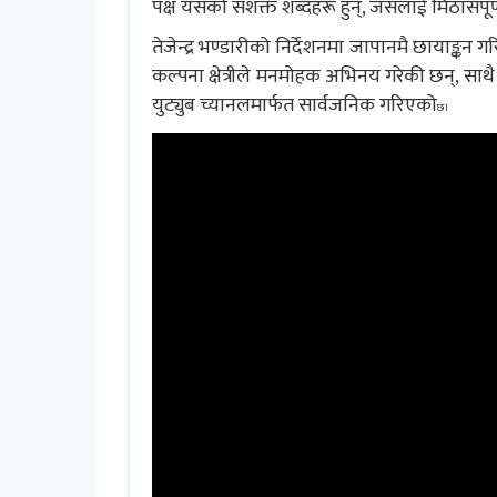
पक्ष यसको सशक्त शब्दहरू हुन्, जसलाई मिठासपू
तेजेन्द्र भण्डारीको निर्देशनमा जापानमै छायाङ्
कल्पना क्षेत्रीले मनमोहक अभिनय गरेकी छन्, साथै
युट्युब च्यानलमार्फत सार्वजनिक गरिएको
छ।