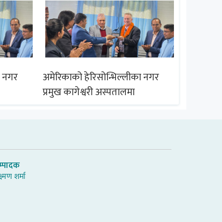
ा नगर
अमेरिकाको हेरिसोन्भिल्लीका नगर
अमेरिकाको
प्रमुख कागेश्वरी अस्पतालमा
प्रमुख काग
म्पादक
्ष्मण शर्मा