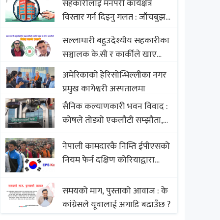
सहकारीलाई मनपरी कार्यक्षेत्र
Nepali Sweets with Global
विस्तार गर्न दिइनु गलत : जाँचबुझ
Comparison to Baklava
आयोग
सल्लाघारी बहुउदेश्यीय सहकारीका
सञ्चालक के.सी र कार्कीले खाए
सदस्यको करोडौं बचत
अमेरिकाको हेरिसोन्भिल्लीका नगर
प्रमुख कागेश्वरी अस्पतालमा
सैनिक कल्याणकारी भवन विवाद :
कोषले तोड्यो एकलौटी सम्झौता,
व्यवसायी र निर्माण कम्पनी
नेपाली कामदारकै निम्ति ईपीएसको
बिखलबन्दमा (भिडियो)
नियम फेर्न दक्षिण कोरियाद्वारा
अस्वीकार
समयको माग, पुस्ताको आवाज : के
कांग्रेसले यूवालाई अगाडि बढाउँछ ?