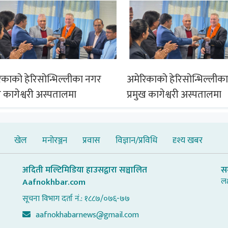
िकाको हेरिसोन्भिल्लीका नगर
अमेरिकाको हेरिसोन्भिल्लीक
ख कागेश्वरी अस्पतालमा
प्रमुख कागेश्वरी अस्पतालमा
खेल
मनोरञ्जन
प्रवास
विज्ञान/प्रविधि
दृश्य खबर
अदिती मल्टिमिडिया हाउसद्वारा सञ्चालित
स
लक
Aafnokhbar.com
सूचना विभाग दर्ता नं.: १८८७/०७६-७७
aafnokhabarnews@gmail.com