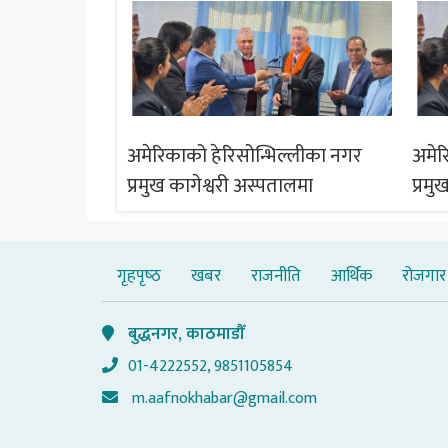
ल्लीका नगर
अमेरिकाको हेरिसोन्भिल्लीका नगर
अमेर
ालमा
प्रमुख कागेश्वरी अस्पतालमा
प्रमु
गृहपृष्‍ठ
खबर
राजनीति
आर्थिक
रोजगार
बुद्धनगर, काठमाडौँ
01-4222552, 9851105854
m.aafnokhabar@gmail.com