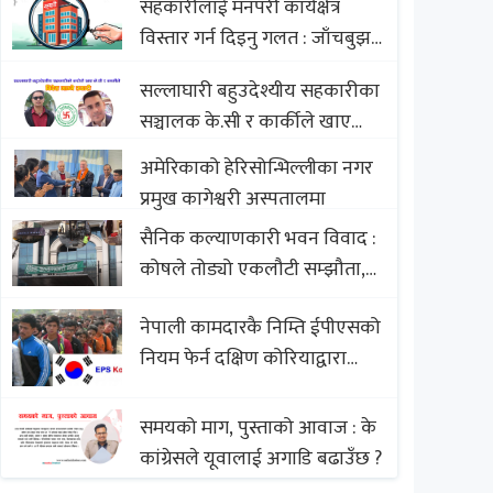
सहकारीलाई मनपरी कार्यक्षेत्र
Nepali Sweets with Global
विस्तार गर्न दिइनु गलत : जाँचबुझ
Comparison to Baklava
आयोग
सल्लाघारी बहुउदेश्यीय सहकारीका
सञ्चालक के.सी र कार्कीले खाए
सदस्यको करोडौं बचत
अमेरिकाको हेरिसोन्भिल्लीका नगर
प्रमुख कागेश्वरी अस्पतालमा
सैनिक कल्याणकारी भवन विवाद :
कोषले तोड्यो एकलौटी सम्झौता,
व्यवसायी र निर्माण कम्पनी
नेपाली कामदारकै निम्ति ईपीएसको
बिखलबन्दमा (भिडियो)
नियम फेर्न दक्षिण कोरियाद्वारा
अस्वीकार
समयको माग, पुस्ताको आवाज : के
कांग्रेसले यूवालाई अगाडि बढाउँछ ?